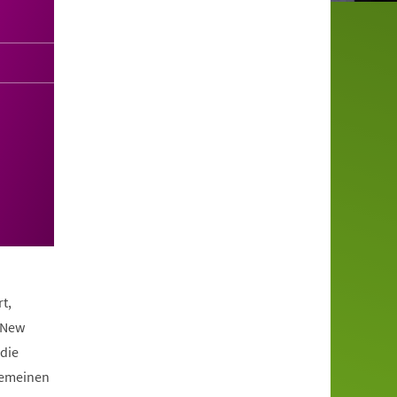
t,
 New
die
lgemeinen