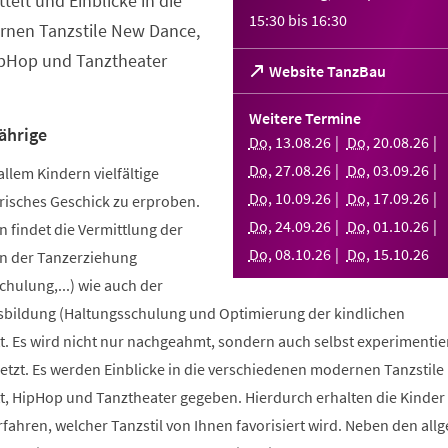
telt und Einblicke in die
15:30
bis
16:30
nen Tanzstile New Dance,
ipHop und Tanztheater
(Öffnet
Website TanzBau
in
einem
Weitere Termine
neuen
ährige
Do
,
13
.
08
.
26
Do
,
20
.
08
.
26
Tab)
Do
,
27
.
08
.
26
Do
,
03
.
09
.
26
allem Kindern vielfältige
Do
,
10
.
09
.
26
Do
,
17
.
09
.
26
risches Geschick zu erproben.
Do
,
24
.
09
.
26
Do
,
01
.
10
.
26
 findet die Vermittlung der
Do
,
08
.
10
.
26
Do
,
15
.
10
.
26
n der Tanzerziehung
ulung,...) wie auch der
bildung (Haltungsschulung und Optimierung der kindlichen
. Es wird nicht nur nachgeahmt, sondern auch selbst experimentier
tzt. Es werden Einblicke in die verschiedenen modernen Tanzstile
t, HipHop und Tanztheater gegeben. Hierdurch erhalten die Kinder 
erfahren, welcher Tanzstil von Ihnen favorisiert wird. Neben den al