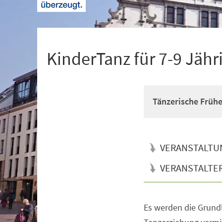
+
1
KinderTanz für 7-9 Jähr
Tänzerische Früh
VERANSTALTU
VERANSTALTE
Es werden die Grun
Veranstaltungsinformationen