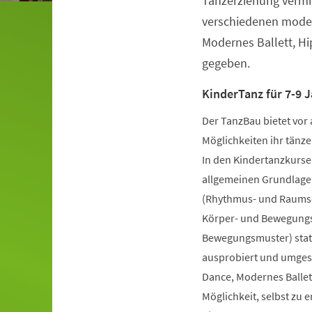
Tanzerziehung vermit
verschiedenen moder
Modernes Ballett, H
gegeben.
KinderTanz für 7-9 J
Der TanzBau bietet vor 
Möglichkeiten ihr tänze
In den Kindertanzkursen
allgemeinen Grundlage
(Rhythmus- und Raumsch
Körper- und Bewegungs
Bewegungsmuster) statt
ausprobiert und umgese
Dance, Modernes Ballet
Möglichkeit, selbst zu 