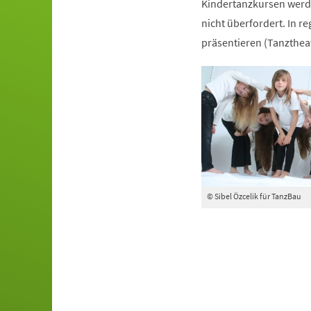
Kindertanzkursen werde
nicht überfordert. In r
präsentieren (Tanztheat
© Sibel Özcelik für TanzBau