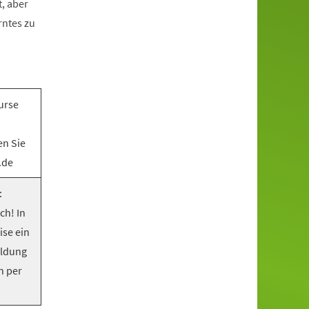
, aber
rntes zu
urse
en Sie
.de
:
ch! In
ise ein
eldung
n per