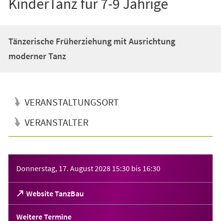
KinderTanz für 7-9 Jährige
Tänzerische Früherziehung mit Ausrichtung
moderner Tanz
VERANSTALTUNGSORT
VERANSTALTER
Veranstaltungsinformationen
Donnerstag, 17. August 2028
15:30
bis
16:30
(Öffnet
Website TanzBau
in
einem
Weitere Termine