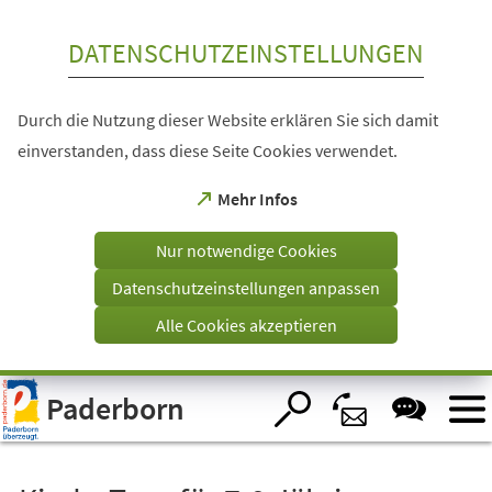
Inhalt anspringen
DATENSCHUTZEINSTELLUNGEN
Durch die Nutzung dieser Website erklären Sie sich damit
einverstanden, dass diese Seite Cookies verwendet.
(Öffnet
Mehr Infos
in
einem
Nur notwendige Cookies
neuen
Tab)
Datenschutzeinstellungen anpassen
Alle Cookies akzeptieren
Visuelle
Paderborn
Assistenzsoftware
öffnen.