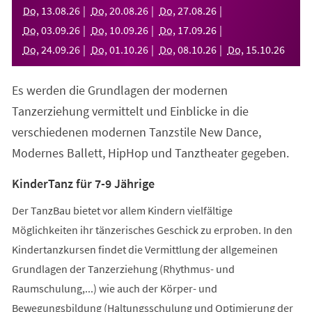
neuen
Do
,
13
.
08
.
26
Do
,
20
.
08
.
26
Do
,
27
.
08
.
26
Tab)
Do
,
03
.
09
.
26
Do
,
10
.
09
.
26
Do
,
17
.
09
.
26
Do
,
24
.
09
.
26
Do
,
01
.
10
.
26
Do
,
08
.
10
.
26
Do
,
15
.
10
.
26
Es werden die Grundlagen der modernen
Tanzerziehung vermittelt und Einblicke in die
verschiedenen modernen Tanzstile New Dance,
Modernes Ballett, HipHop und Tanztheater gegeben.
KinderTanz für 7-9 Jährige
Der TanzBau bietet vor allem Kindern vielfältige
Möglichkeiten ihr tänzerisches Geschick zu erproben. In den
Kindertanzkursen findet die Vermittlung der allgemeinen
Grundlagen der Tanzerziehung (Rhythmus- und
Raumschulung,...) wie auch der Körper- und
Bewegungsbildung (Haltungsschulung und Optimierung der