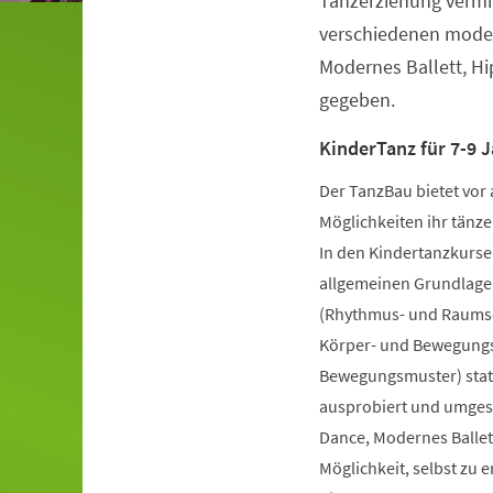
Tanzerziehung vermit
verschiedenen moder
Modernes Ballett, H
gegeben.
KinderTanz für 7-9 J
Der TanzBau bietet vor 
Möglichkeiten ihr tänze
In den Kindertanzkursen
allgemeinen Grundlage
(Rhythmus- und Raumsch
Körper- und Bewegungs
Bewegungsmuster) statt
ausprobiert und umgese
Dance, Modernes Ballet
Möglichkeit, selbst zu 