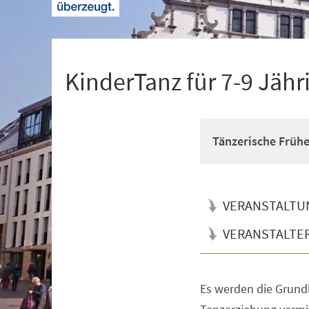
+
1
KinderTanz für 7-9 Jähr
Tänzerische Früh
VERANSTALTU
VERANSTALTE
Es werden die Grun
Veranstaltungsinformationen