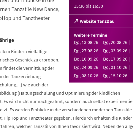
telt und Einblicke in die
15:30
bis
16:30
nen Tanzstile New Dance,
ipHop und Tanztheater
(Öffnet
Website TanzBau
in
einem
Weitere Termine
neuen
ährige
Do
,
13
.
08
.
26
Do
,
20
.
08
.
26
Tab)
Do
,
27
.
08
.
26
Do
,
03
.
09
.
26
allem Kindern vielfältige
Do
,
10
.
09
.
26
Do
,
17
.
09
.
26
risches Geschick zu erproben.
Do
,
24
.
09
.
26
Do
,
01
.
10
.
26
 findet die Vermittlung der
Do
,
08
.
10
.
26
Do
,
15
.
10
.
26
n der Tanzerziehung
ulung,...) wie auch der
bildung (Haltungsschulung und Optimierung der kindlichen
. Es wird nicht nur nachgeahmt, sondern auch selbst experimentier
tzt. Es werden Einblicke in die verschiedenen modernen Tanzstile
t, HipHop und Tanztheater gegeben. Hierdurch erhalten die Kinder 
erfahren, welcher Tanzstil von Ihnen favorisiert wird. Neben den al