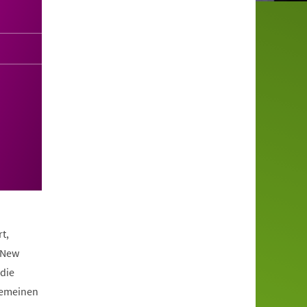
t,
 New
die
lgemeinen