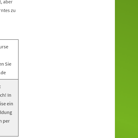
, aber
rntes zu
urse
en Sie
.de
:
ch! In
ise ein
eldung
n per