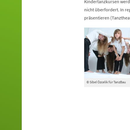
Kindertanzkursen werde
nicht überfordert. In r
präsentieren (Tanztheat
© Sibel Özcelik für TanzBau