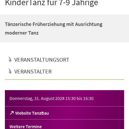
KinderTanz für 7-9 Jährige
Tänzerische Früherziehung mit Ausrichtung
moderner Tanz
VERANSTALTUNGSORT
VERANSTALTER
Veranstaltungsinformationen
Donnerstag, 31. August 2028
15:30
bis
16:30
(Öffnet
Website TanzBau
in
einem
Weitere Termine