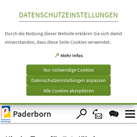
Inhalt anspringen
DATENSCHUTZEINSTELLUNGEN
Durch die Nutzung dieser Website erklären Sie sich damit
einverstanden, dass diese Seite Cookies verwendet.
(Öffnet
Mehr Infos
in
einem
Nur notwendige Cookies
neuen
Tab)
Datenschutzeinstellungen anpassen
Alle Cookies akzeptieren
Visuelle
Paderborn
Assistenzsoftware
öffnen.