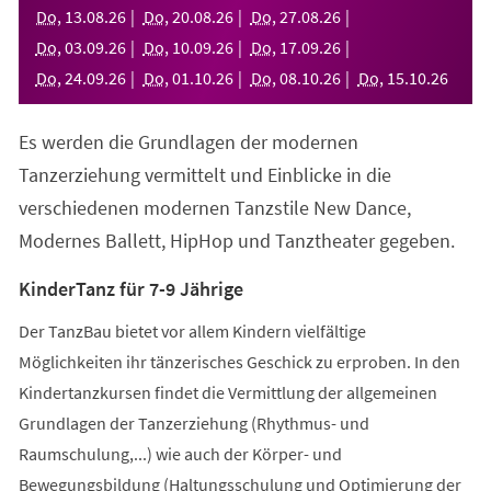
neuen
Do
,
13
.
08
.
26
Do
,
20
.
08
.
26
Do
,
27
.
08
.
26
Tab)
Do
,
03
.
09
.
26
Do
,
10
.
09
.
26
Do
,
17
.
09
.
26
Do
,
24
.
09
.
26
Do
,
01
.
10
.
26
Do
,
08
.
10
.
26
Do
,
15
.
10
.
26
Es werden die Grundlagen der modernen
Tanzerziehung vermittelt und Einblicke in die
verschiedenen modernen Tanzstile New Dance,
Modernes Ballett, HipHop und Tanztheater gegeben.
KinderTanz für 7-9 Jährige
Der TanzBau bietet vor allem Kindern vielfältige
Möglichkeiten ihr tänzerisches Geschick zu erproben. In den
Kindertanzkursen findet die Vermittlung der allgemeinen
Grundlagen der Tanzerziehung (Rhythmus- und
Raumschulung,...) wie auch der Körper- und
Bewegungsbildung (Haltungsschulung und Optimierung der