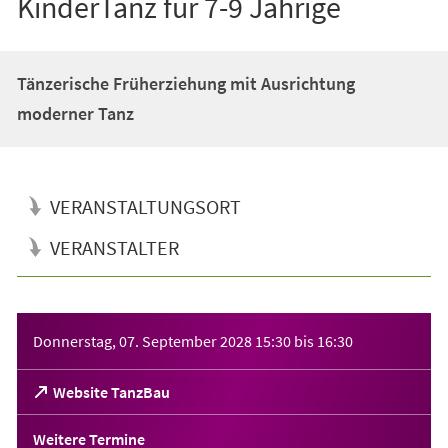
KinderTanz für 7-9 Jährige
Tänzerische Früherziehung mit Ausrichtung
moderner Tanz
VERANSTALTUNGSORT
VERANSTALTER
Veranstaltungsinformationen
Donnerstag, 07. September 2028
15:30
bis
16:30
(Öffnet
Website TanzBau
in
einem
Weitere Termine