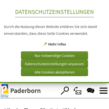
Inhalt anspringen
DATENSCHUTZEINSTELLUNGEN
Durch die Nutzung dieser Website erklären Sie sich damit
einverstanden, dass diese Seite Cookies verwendet.
(Öffnet
Mehr Infos
in
einem
Nur notwendige Cookies
neuen
Tab)
Datenschutzeinstellungen anpassen
Alle Cookies akzeptieren
Visuelle
Paderborn
Assistenzsoftware
öffnen.