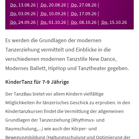
neuen
Do
,
13
.
08
.
26
Do
,
20
.
08
.
26
Do
,
27
.
08
.
26
Tab)
Do
,
03
.
09
.
26
Do
,
10
.
09
.
26
Do
,
17
.
09
.
26
Do
,
24
.
09
.
26
Do
,
01
.
10
.
26
Do
,
08
.
10
.
26
Do
,
15
.
10
.
26
Es werden die Grundlagen der modernen
Tanzerziehung vermittelt und Einblicke in die
verschiedenen modernen Tanzstile New Dance,
Modernes Ballett, HipHop und Tanztheater gegeben.
KinderTanz für 7-9 Jährige
Der TanzBau bietet vor allem Kindern vielfältige
Möglichkeiten ihr tänzerisches Geschick zu erproben. In den
Kindertanzkursen findet die Vermittlung der allgemeinen
Grundlagen der Tanzerziehung (Rhythmus- und
Raumschulung,...) wie auch der Körper- und
Bewegungsbildung (Haltungsschulung und Optimierung der