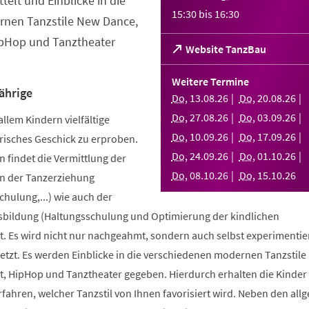
telt und Einblicke in die
15:30
bis
16:30
nen Tanzstile New Dance,
ipHop und Tanztheater
(Öffnet
Website TanzBau
in
einem
Weitere Termine
neuen
ährige
Do
,
13
.
08
.
26
Do
,
20
.
08
.
26
Tab)
Do
,
27
.
08
.
26
Do
,
03
.
09
.
26
allem Kindern vielfältige
Do
,
10
.
09
.
26
Do
,
17
.
09
.
26
risches Geschick zu erproben.
Do
,
24
.
09
.
26
Do
,
01
.
10
.
26
 findet die Vermittlung der
Do
,
08
.
10
.
26
Do
,
15
.
10
.
26
n der Tanzerziehung
ulung,...) wie auch der
bildung (Haltungsschulung und Optimierung der kindlichen
. Es wird nicht nur nachgeahmt, sondern auch selbst experimentier
tzt. Es werden Einblicke in die verschiedenen modernen Tanzstile
t, HipHop und Tanztheater gegeben. Hierdurch erhalten die Kinder 
erfahren, welcher Tanzstil von Ihnen favorisiert wird. Neben den al