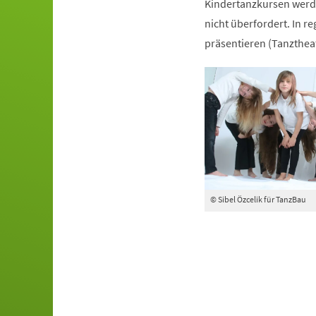
Kindertanzkursen werde
nicht überfordert. In r
präsentieren (Tanztheat
© Sibel Özcelik für TanzBau