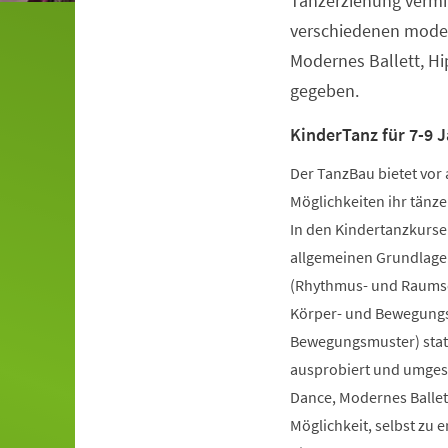
Tanzerziehung vermit
verschiedenen moder
Modernes Ballett, H
gegeben.
KinderTanz für 7-9 J
Der TanzBau bietet vor 
Möglichkeiten ihr tänze
In den Kindertanzkursen
allgemeinen Grundlage
(Rhythmus- und Raumsch
Körper- und Bewegungs
Bewegungsmuster) statt
ausprobiert und umgese
Dance, Modernes Ballet
Möglichkeit, selbst zu 