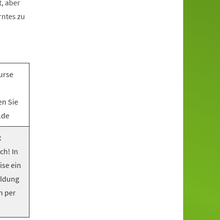
, aber
rntes zu
urse
en Sie
.de
:
ch! In
ise ein
eldung
n per