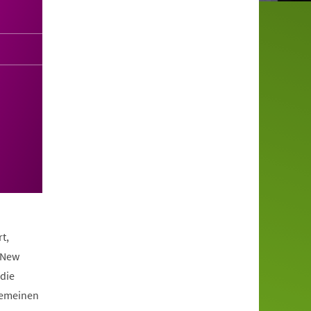
t,
 New
die
lgemeinen