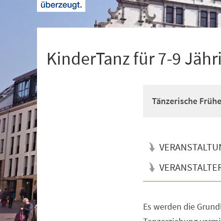
+
1
KinderTanz für 7-9 Jähr
Tänzerische Früh
VERANSTALTU
VERANSTALTE
Es werden die Grun
Veranstaltungsinformationen