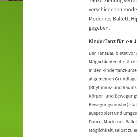
Tanzerziehung vermit
verschiedenen moder
Modernes Ballett, H
gegeben.
KinderTanz für 7-9 J
Der TanzBau bietet vor 
Möglichkeiten ihr tänze
In den Kindertanzkursen
allgemeinen Grundlage
(Rhythmus- und Raumsch
Körper- und Bewegungs
Bewegungsmuster) statt
ausprobiert und umgese
Dance, Modernes Ballet
Möglichkeit, selbst zu 