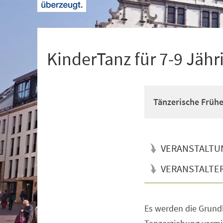
+
1
KinderTanz für 7-9 Jähr
Tänzerische Früh
VERANSTALTU
VERANSTALTE
Es werden die Grun
Veranstaltungsinformationen