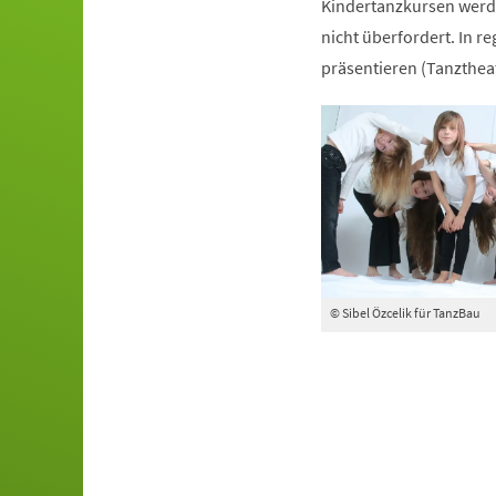
Kindertanzkursen werde
nicht überfordert. In r
präsentieren (Tanztheat
© Sibel Özcelik für TanzBau