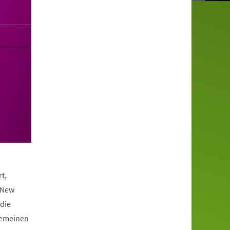
t,
 New
die
lgemeinen