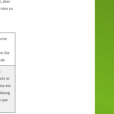
, aber
rntes zu
urse
en Sie
.de
:
ch! In
ise ein
eldung
n per