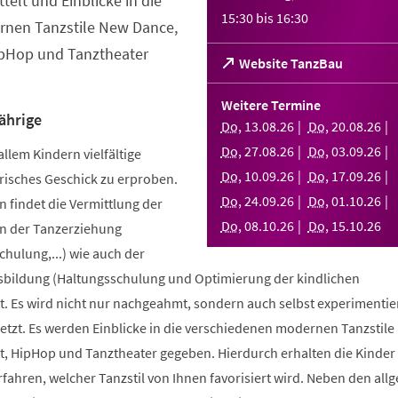
telt und Einblicke in die
15:30
bis
16:30
nen Tanzstile New Dance,
ipHop und Tanztheater
(Öffnet
Website TanzBau
in
einem
Weitere Termine
neuen
ährige
Do
,
13
.
08
.
26
Do
,
20
.
08
.
26
Tab)
Do
,
27
.
08
.
26
Do
,
03
.
09
.
26
allem Kindern vielfältige
Do
,
10
.
09
.
26
Do
,
17
.
09
.
26
risches Geschick zu erproben.
Do
,
24
.
09
.
26
Do
,
01
.
10
.
26
 findet die Vermittlung der
Do
,
08
.
10
.
26
Do
,
15
.
10
.
26
n der Tanzerziehung
ulung,...) wie auch der
bildung (Haltungsschulung und Optimierung der kindlichen
. Es wird nicht nur nachgeahmt, sondern auch selbst experimentier
tzt. Es werden Einblicke in die verschiedenen modernen Tanzstile
t, HipHop und Tanztheater gegeben. Hierdurch erhalten die Kinder 
erfahren, welcher Tanzstil von Ihnen favorisiert wird. Neben den al