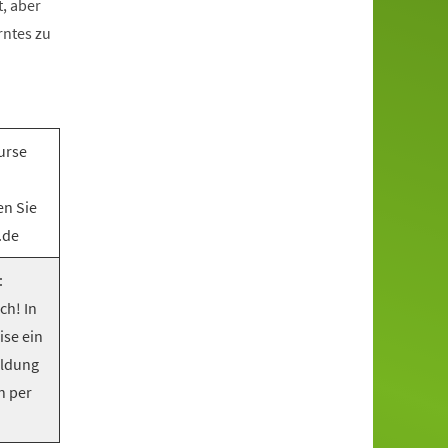
, aber
rntes zu
urse
en Sie
.de
:
ch! In
ise ein
eldung
n per