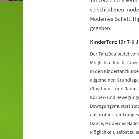
Tanzerziehung vermit
verschiedenen moder
Modernes Ballett, H
gegeben.
KinderTanz für 7-9 J
Der TanzBau bietet vor 
Möglichkeiten ihr tänze
In den Kindertanzkursen
allgemeinen Grundlage
(Rhythmus- und Raumsch
Körper- und Bewegungs
Bewegungsmuster) statt
ausprobiert und umgese
Dance, Modernes Ballet
Möglichkeit, selbst zu 