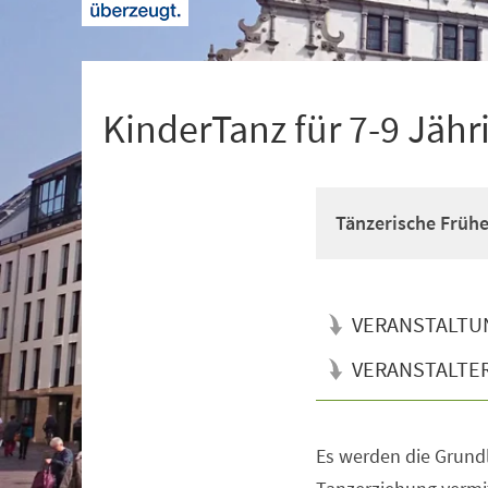
+
1
KinderTanz für 7-9 Jähr
Tänzerische Früh
VERANSTALTU
VERANSTALTE
Es werden die Grun
Veranstaltungsinformationen