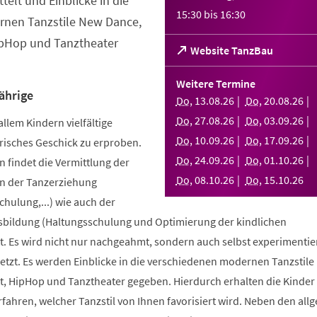
telt und Einblicke in die
15:30
bis
16:30
nen Tanzstile New Dance,
ipHop und Tanztheater
(Öffnet
Website TanzBau
in
einem
Weitere Termine
neuen
ährige
Do
,
13
.
08
.
26
Do
,
20
.
08
.
26
Tab)
Do
,
27
.
08
.
26
Do
,
03
.
09
.
26
allem Kindern vielfältige
Do
,
10
.
09
.
26
Do
,
17
.
09
.
26
risches Geschick zu erproben.
Do
,
24
.
09
.
26
Do
,
01
.
10
.
26
 findet die Vermittlung der
Do
,
08
.
10
.
26
Do
,
15
.
10
.
26
n der Tanzerziehung
ulung,...) wie auch der
bildung (Haltungsschulung und Optimierung der kindlichen
. Es wird nicht nur nachgeahmt, sondern auch selbst experimentier
tzt. Es werden Einblicke in die verschiedenen modernen Tanzstile
t, HipHop und Tanztheater gegeben. Hierdurch erhalten die Kinder 
erfahren, welcher Tanzstil von Ihnen favorisiert wird. Neben den al