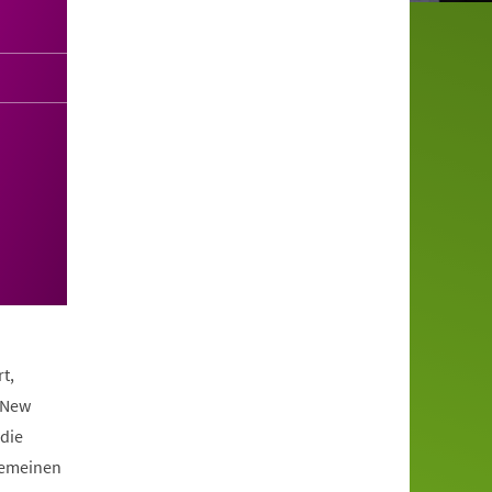
t,
 New
die
lgemeinen