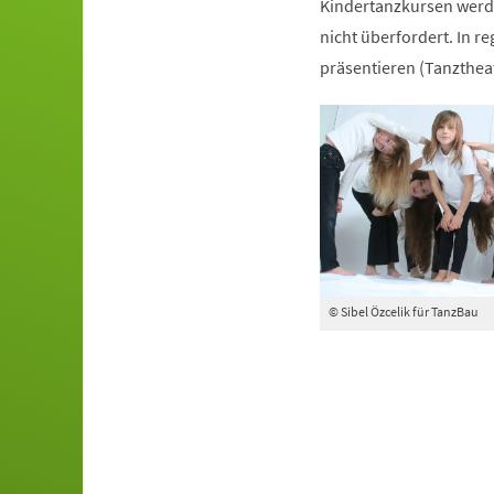
Kindertanzkursen werde
nicht überfordert. In r
präsentieren (Tanztheat
© Sibel Özcelik für TanzBau