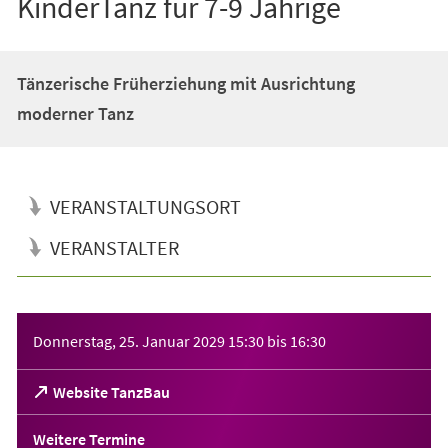
KinderTanz für 7-9 Jährige
Tänzerische Früherziehung mit Ausrichtung
moderner Tanz
VERANSTALTUNGSORT
VERANSTALTER
Veranstaltungsinformationen
Donnerstag, 25. Januar 2029
15:30
bis
16:30
(Öffnet
Website TanzBau
in
einem
Weitere Termine