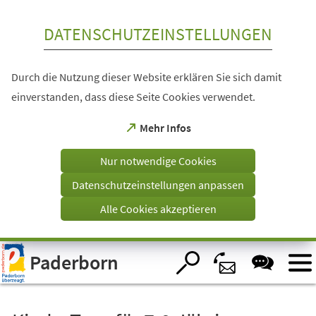
Inhalt anspringen
DATENSCHUTZEINSTELLUNGEN
Durch die Nutzung dieser Website erklären Sie sich damit
einverstanden, dass diese Seite Cookies verwendet.
(Öffnet
Mehr Infos
in
einem
Nur notwendige Cookies
neuen
Tab)
Datenschutzeinstellungen anpassen
Alle Cookies akzeptieren
Visuelle
Paderborn
Assistenzsoftware
öffnen.