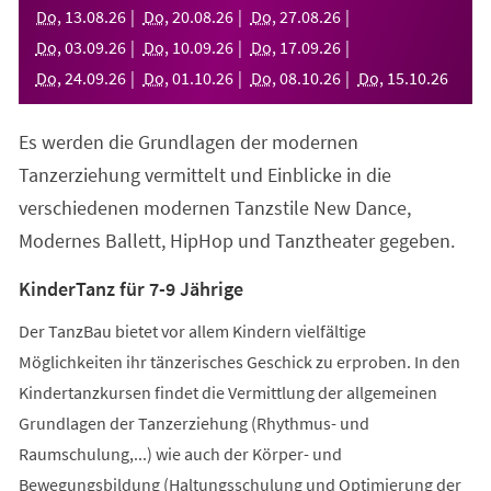
neuen
Do
,
13
.
08
.
26
Do
,
20
.
08
.
26
Do
,
27
.
08
.
26
Tab)
Do
,
03
.
09
.
26
Do
,
10
.
09
.
26
Do
,
17
.
09
.
26
Do
,
24
.
09
.
26
Do
,
01
.
10
.
26
Do
,
08
.
10
.
26
Do
,
15
.
10
.
26
Es werden die Grundlagen der modernen
Tanzerziehung vermittelt und Einblicke in die
verschiedenen modernen Tanzstile New Dance,
Modernes Ballett, HipHop und Tanztheater gegeben.
KinderTanz für 7-9 Jährige
Der TanzBau bietet vor allem Kindern vielfältige
Möglichkeiten ihr tänzerisches Geschick zu erproben. In den
Kindertanzkursen findet die Vermittlung der allgemeinen
Grundlagen der Tanzerziehung (Rhythmus- und
Raumschulung,...) wie auch der Körper- und
Bewegungsbildung (Haltungsschulung und Optimierung der