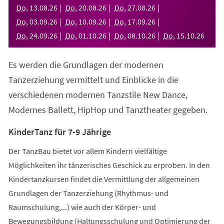
neuen
Do
,
13
.
08
.
26
Do
,
20
.
08
.
26
Do
,
27
.
08
.
26
Tab)
Do
,
03
.
09
.
26
Do
,
10
.
09
.
26
Do
,
17
.
09
.
26
Do
,
24
.
09
.
26
Do
,
01
.
10
.
26
Do
,
08
.
10
.
26
Do
,
15
.
10
.
26
Es werden die Grundlagen der modernen
Tanzerziehung vermittelt und Einblicke in die
verschiedenen modernen Tanzstile New Dance,
Modernes Ballett, HipHop und Tanztheater gegeben.
KinderTanz für 7-9 Jährige
Der TanzBau bietet vor allem Kindern vielfältige
Möglichkeiten ihr tänzerisches Geschick zu erproben. In den
Kindertanzkursen findet die Vermittlung der allgemeinen
Grundlagen der Tanzerziehung (Rhythmus- und
Raumschulung,...) wie auch der Körper- und
Bewegungsbildung (Haltungsschulung und Optimierung der