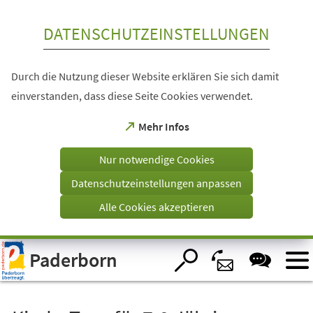
Inhalt anspringen
DATENSCHUTZEINSTELLUNGEN
Durch die Nutzung dieser Website erklären Sie sich damit
einverstanden, dass diese Seite Cookies verwendet.
(Öffnet
Mehr Infos
in
einem
Nur notwendige Cookies
neuen
Tab)
Datenschutzeinstellungen anpassen
Alle Cookies akzeptieren
Visuelle
Paderborn
Assistenzsoftware
öffnen.