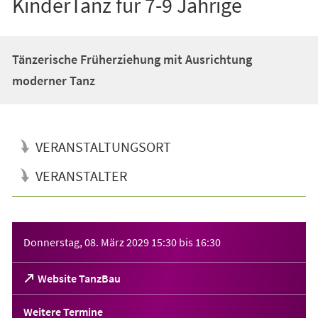
KinderTanz für 7-9 Jährige
Tänzerische Früherziehung mit Ausrichtung
moderner Tanz
VERANSTALTUNGSORT
VERANSTALTER
Veranstaltungsinformationen
Donnerstag, 08. März 2029
15:30
bis
16:30
(Öffnet
Website TanzBau
in
einem
Weitere Termine