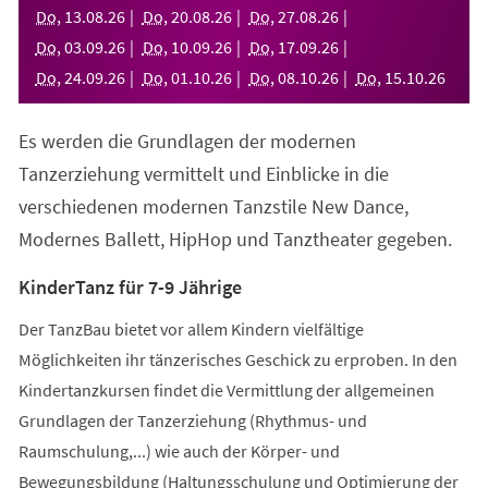
neuen
Do
,
13
.
08
.
26
Do
,
20
.
08
.
26
Do
,
27
.
08
.
26
Tab)
Do
,
03
.
09
.
26
Do
,
10
.
09
.
26
Do
,
17
.
09
.
26
Do
,
24
.
09
.
26
Do
,
01
.
10
.
26
Do
,
08
.
10
.
26
Do
,
15
.
10
.
26
Es werden die Grundlagen der modernen
Tanzerziehung vermittelt und Einblicke in die
verschiedenen modernen Tanzstile New Dance,
Modernes Ballett, HipHop und Tanztheater gegeben.
KinderTanz für 7-9 Jährige
Der TanzBau bietet vor allem Kindern vielfältige
Möglichkeiten ihr tänzerisches Geschick zu erproben. In den
Kindertanzkursen findet die Vermittlung der allgemeinen
Grundlagen der Tanzerziehung (Rhythmus- und
Raumschulung,...) wie auch der Körper- und
Bewegungsbildung (Haltungsschulung und Optimierung der