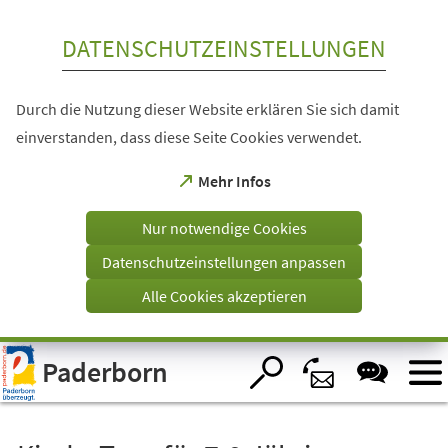
Inhalt anspringen
DATENSCHUTZEINSTELLUNGEN
Durch die Nutzung dieser Website erklären Sie sich damit
einverstanden, dass diese Seite Cookies verwendet.
(Öffnet
Mehr Infos
in
einem
Nur notwendige Cookies
neuen
Tab)
Datenschutzeinstellungen anpassen
Alle Cookies akzeptieren
Visuelle
Paderborn
Assistenzsoftware
öffnen.