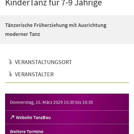
KinderTanz für 7-9 Jährige
Tänzerische Früherziehung mit Ausrichtung
moderner Tanz
VERANSTALTUNGSORT
VERANSTALTER
Veranstaltungsinformationen
Donnerstag, 15. März 2029
15:30
bis
16:30
(Öffnet
Website TanzBau
in
einem
Weitere Termine