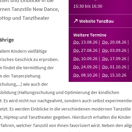
telt und Einblicke in die
15:30
bis
16:30
nen Tanzstile New Dance,
ipHop und Tanztheater
(Öffnet
Website TanzBau
in
einem
Weitere Termine
neuen
ährige
Do
,
13
.
08
.
26
Do
,
20
.
08
.
26
Tab)
Do
,
27
.
08
.
26
Do
,
03
.
09
.
26
allem Kindern vielfältige
Do
,
10
.
09
.
26
Do
,
17
.
09
.
26
risches Geschick zu erproben.
Do
,
24
.
09
.
26
Do
,
01
.
10
.
26
 findet die Vermittlung der
Do
,
08
.
10
.
26
Do
,
15
.
10
.
26
n der Tanzerziehung
ulung,...) wie auch der
bildung (Haltungsschulung und Optimierung der kindlichen
. Es wird nicht nur nachgeahmt, sondern auch selbst experimentier
tzt. Es werden Einblicke in die verschiedenen modernen Tanzstile
t, HipHop und Tanztheater gegeben. Hierdurch erhalten die Kinder 
erfahren, welcher Tanzstil von Ihnen favorisiert wird. Neben den al