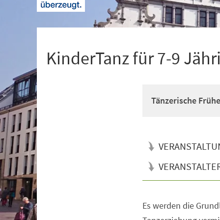
+
1
KinderTanz für 7-9 Jähr
Tänzerische Früh
VERANSTALTU
VERANSTALTE
Es werden die Grun
Veranstaltungsinformationen