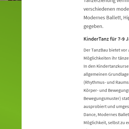
Tanzerziehung vermit
verschiedenen moder
Modernes Ballett, H
gegeben.
KinderTanz für 7-9 J
Der TanzBau bietet vor 
Möglichkeiten ihr tänze
In den Kindertanzkursen
allgemeinen Grundlage
(Rhythmus- und Raumsch
Körper- und Bewegungs
Bewegungsmuster) statt
ausprobiert und umgese
Dance, Modernes Ballet
Möglichkeit, selbst zu 