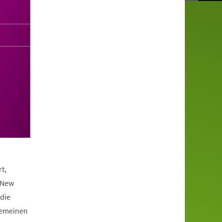
t,
 New
die
lgemeinen