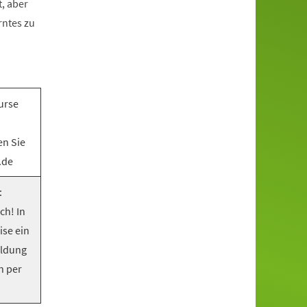
, aber
rntes zu
urse
en Sie
.de
:
ch! In
ise ein
eldung
n per