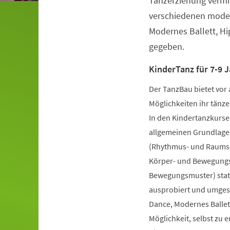
Tanzerziehung vermit
verschiedenen moder
Modernes Ballett, H
gegeben.
KinderTanz für 7-9 J
Der TanzBau bietet vor 
Möglichkeiten ihr tänze
In den Kindertanzkursen
allgemeinen Grundlage
(Rhythmus- und Raumsch
Körper- und Bewegungs
Bewegungsmuster) statt
ausprobiert und umgese
Dance, Modernes Ballet
Möglichkeit, selbst zu 