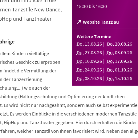
telt und Einblicke in die
15:30
bis
16:30
nen Tanzstile New Dance,
ipHop und Tanztheater
(Öffnet
Website TanzBau
in
einem
Weitere Termine
neuen
ährige
Do
,
13
.
08
.
26
Do
,
20
.
08
.
26
Tab)
Do
,
27
.
08
.
26
Do
,
03
.
09
.
26
allem Kindern vielfältige
Do
,
10
.
09
.
26
Do
,
17
.
09
.
26
risches Geschick zu erproben.
Do
,
24
.
09
.
26
Do
,
01
.
10
.
26
 findet die Vermittlung der
Do
,
08
.
10
.
26
Do
,
15
.
10
.
26
n der Tanzerziehung
ulung,...) wie auch der
bildung (Haltungsschulung und Optimierung der kindlichen
. Es wird nicht nur nachgeahmt, sondern auch selbst experimentier
tzt. Es werden Einblicke in die verschiedenen modernen Tanzstile
t, HipHop und Tanztheater gegeben. Hierdurch erhalten die Kinder 
erfahren, welcher Tanzstil von Ihnen favorisiert wird. Neben den al