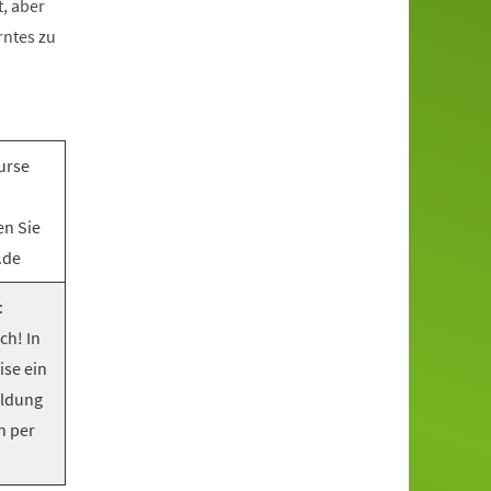
, aber
rntes zu
urse
en Sie
.de
:
ch! In
ise ein
eldung
n per