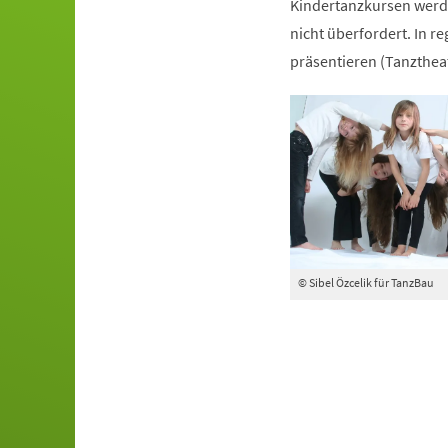
Kindertanzkursen werde
nicht überfordert. In r
präsentieren (Tanztheat
© Sibel Özcelik für TanzBau