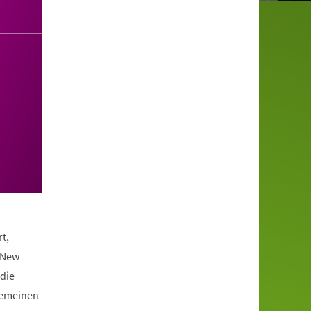
t,
 New
die
lgemeinen