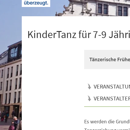
+
1
KinderTanz für 7-9 Jähr
Tänzerische Früh
VERANSTALTU
VERANSTALTE
Es werden die Grun
Veranstaltungsinformationen