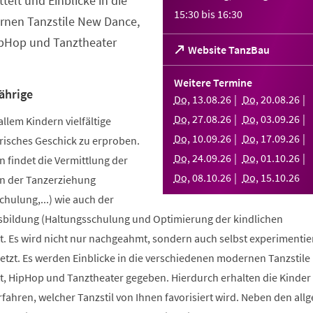
telt und Einblicke in die
15:30
bis
16:30
nen Tanzstile New Dance,
ipHop und Tanztheater
(Öffnet
Website TanzBau
in
einem
Weitere Termine
neuen
ährige
Do
,
13
.
08
.
26
Do
,
20
.
08
.
26
Tab)
Do
,
27
.
08
.
26
Do
,
03
.
09
.
26
allem Kindern vielfältige
Do
,
10
.
09
.
26
Do
,
17
.
09
.
26
risches Geschick zu erproben.
Do
,
24
.
09
.
26
Do
,
01
.
10
.
26
 findet die Vermittlung der
Do
,
08
.
10
.
26
Do
,
15
.
10
.
26
n der Tanzerziehung
ulung,...) wie auch der
bildung (Haltungsschulung und Optimierung der kindlichen
. Es wird nicht nur nachgeahmt, sondern auch selbst experimentier
tzt. Es werden Einblicke in die verschiedenen modernen Tanzstile
t, HipHop und Tanztheater gegeben. Hierdurch erhalten die Kinder 
erfahren, welcher Tanzstil von Ihnen favorisiert wird. Neben den al