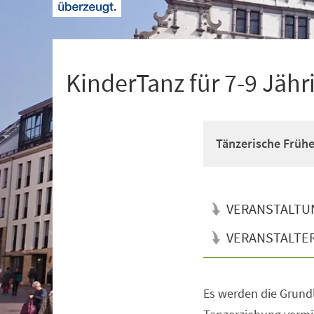
+
1
KinderTanz für 7-9 Jähr
Tänzerische Früh
VERANSTALTU
VERANSTALTE
Es werden die Grun
Veranstaltungsinformationen