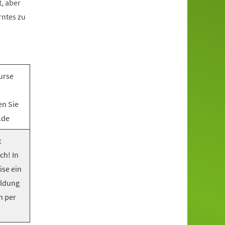
, aber
rntes zu
urse
en Sie
.de
:
ch! In
ise ein
eldung
n per