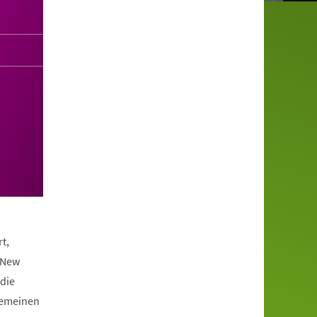
t,
 New
die
lgemeinen