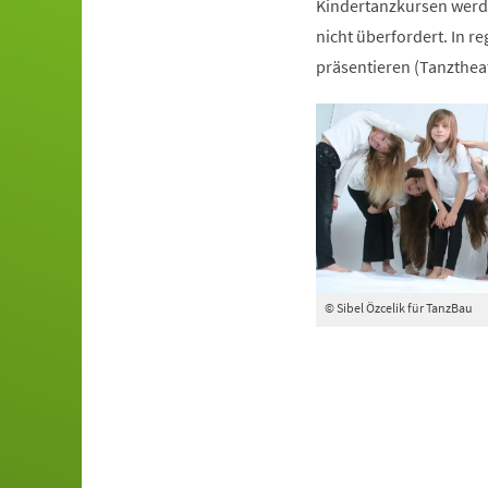
Kindertanzkursen werde
nicht überfordert. In r
präsentieren (Tanztheat
© Sibel Özcelik für TanzBau