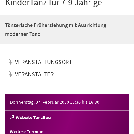
KinderTanz für 7-9 Jährige
Tänzerische Früherziehung mit Ausrichtung
moderner Tanz
VERANSTALTUNGSORT
VERANSTALTER
Veranstaltungsinformationen
Donnerstag, 07. Februar 2030
15:30
bis
16:30
(Öffnet
Website TanzBau
in
einem
Weitere Termine