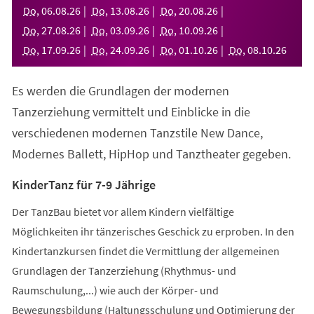
neuen
Do
,
06
.
08
.
26
Do
,
13
.
08
.
26
Do
,
20
.
08
.
26
Tab)
Do
,
27
.
08
.
26
Do
,
03
.
09
.
26
Do
,
10
.
09
.
26
Do
,
17
.
09
.
26
Do
,
24
.
09
.
26
Do
,
01
.
10
.
26
Do
,
08
.
10
.
26
Es werden die Grundlagen der modernen
Tanzerziehung vermittelt und Einblicke in die
verschiedenen modernen Tanzstile New Dance,
Modernes Ballett, HipHop und Tanztheater gegeben.
KinderTanz für 7-9 Jährige
Der TanzBau bietet vor allem Kindern vielfältige
Möglichkeiten ihr tänzerisches Geschick zu erproben. In den
Kindertanzkursen findet die Vermittlung der allgemeinen
Grundlagen der Tanzerziehung (Rhythmus- und
Raumschulung,...) wie auch der Körper- und
Bewegungsbildung (Haltungsschulung und Optimierung der