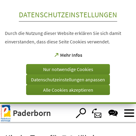
Inhalt anspringen
DATENSCHUTZEINSTELLUNGEN
Durch die Nutzung dieser Website erklären Sie sich damit
einverstanden, dass diese Seite Cookies verwendet.
(Öffnet
Mehr Infos
in
einem
Nur notwendige Cookies
neuen
Tab)
Datenschutzeinstellungen anpassen
Alle Cookies akzeptieren
Visuelle
Paderborn
Assistenzsoftware
öffnen.