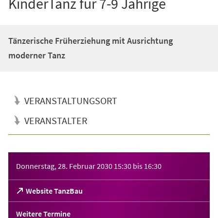
KinderTanz für 7-9 Jährige
Tänzerische Früherziehung mit Ausrichtung
moderner Tanz
VERANSTALTUNGSORT
VERANSTALTER
Veranstaltungsinformationen
Donnerstag, 28. Februar 2030
15:30
bis
16:30
(Öffnet
Website TanzBau
in
einem
Weitere Termine