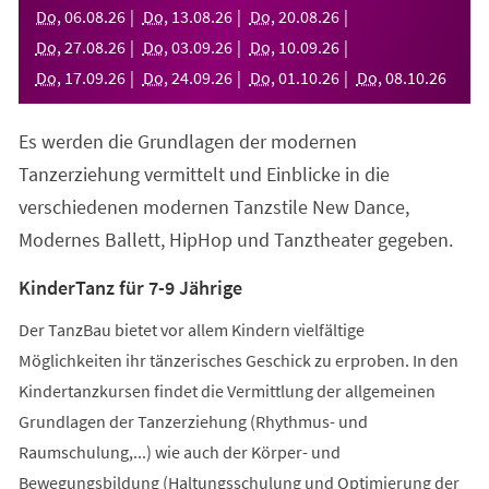
neuen
Do
,
06
.
08
.
26
Do
,
13
.
08
.
26
Do
,
20
.
08
.
26
Tab)
Do
,
27
.
08
.
26
Do
,
03
.
09
.
26
Do
,
10
.
09
.
26
Do
,
17
.
09
.
26
Do
,
24
.
09
.
26
Do
,
01
.
10
.
26
Do
,
08
.
10
.
26
Es werden die Grundlagen der modernen
Tanzerziehung vermittelt und Einblicke in die
verschiedenen modernen Tanzstile New Dance,
Modernes Ballett, HipHop und Tanztheater gegeben.
KinderTanz für 7-9 Jährige
Der TanzBau bietet vor allem Kindern vielfältige
Möglichkeiten ihr tänzerisches Geschick zu erproben. In den
Kindertanzkursen findet die Vermittlung der allgemeinen
Grundlagen der Tanzerziehung (Rhythmus- und
Raumschulung,...) wie auch der Körper- und
Bewegungsbildung (Haltungsschulung und Optimierung der