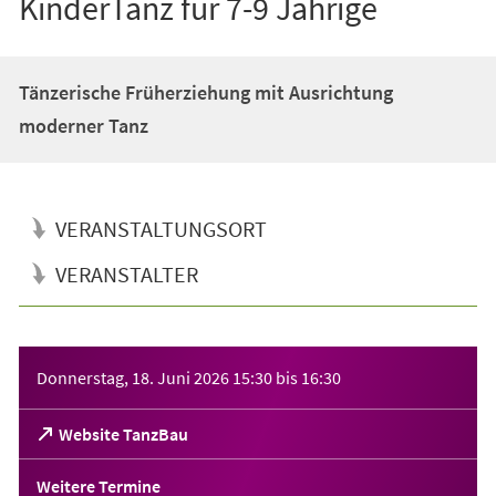
KinderTanz für 7-9 Jährige
Tänzerische Früherziehung mit Ausrichtung
moderner Tanz
VERANSTALTUNGSORT
VERANSTALTER
Veranstaltungsinformationen
Donnerstag, 18. Juni 2026
15:30
bis
16:30
(Öffnet
Website TanzBau
in
einem
Weitere Termine