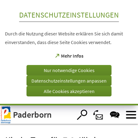
Inhalt anspringen
DATENSCHUTZEINSTELLUNGEN
Durch die Nutzung dieser Website erklären Sie sich damit
einverstanden, dass diese Seite Cookies verwendet.
(Öffnet
Mehr Infos
in
einem
Nur notwendige Cookies
neuen
Tab)
Datenschutzeinstellungen anpassen
Alle Cookies akzeptieren
Visuelle
Paderborn
Assistenzsoftware
öffnen.