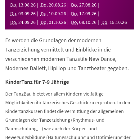
neuen
Do
,
13
.
08
.
26
Do
,
20
.
08
.
26
Do
,
27
.
08
.
26
Tab)
Do
,
03
.
09
.
26
Do
,
10
.
09
.
26
Do
,
17
.
09
.
26
Do
,
24
.
09
.
26
Do
,
01
.
10
.
26
Do
,
08
.
10
.
26
Do
,
15
.
10
.
26
Es werden die Grundlagen der modernen
Tanzerziehung vermittelt und Einblicke in die
verschiedenen modernen Tanzstile New Dance,
Modernes Ballett, HipHop und Tanztheater gegeben.
KinderTanz für 7-9 Jährige
Der TanzBau bietet vor allem Kindern vielfältige
Möglichkeiten ihr tänzerisches Geschick zu erproben. In den
Kindertanzkursen findet die Vermittlung der allgemeinen
Grundlagen der Tanzerziehung (Rhythmus- und
Raumschulung,...) wie auch der Körper- und
Bewegungsbildung (Haltungsschulung und Optimierung der