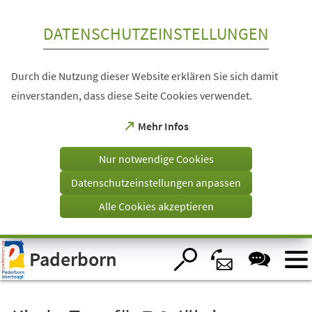
Inhalt anspringen
DATENSCHUTZEINSTELLUNGEN
Durch die Nutzung dieser Website erklären Sie sich damit
einverstanden, dass diese Seite Cookies verwendet.
(Öffnet
Mehr Infos
in
einem
Nur notwendige Cookies
neuen
Tab)
Datenschutzeinstellungen anpassen
Alle Cookies akzeptieren
Visuelle
Paderborn
Assistenzsoftware
öffnen.