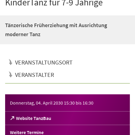
KinderTanz für 7-9 Jährige
Tänzerische Früherziehung mit Ausrichtung
moderner Tanz
VERANSTALTUNGSORT
VERANSTALTER
Veranstaltungsinformationen
Donnerstag, 04. April 2030
15:30
bis
16:30
(Öffnet
Website TanzBau
in
einem
Weitere Termine