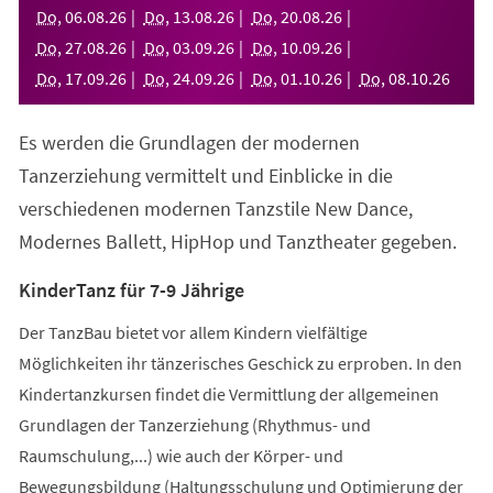
neuen
Do
,
06
.
08
.
26
Do
,
13
.
08
.
26
Do
,
20
.
08
.
26
Tab)
Do
,
27
.
08
.
26
Do
,
03
.
09
.
26
Do
,
10
.
09
.
26
Do
,
17
.
09
.
26
Do
,
24
.
09
.
26
Do
,
01
.
10
.
26
Do
,
08
.
10
.
26
Es werden die Grundlagen der modernen
Tanzerziehung vermittelt und Einblicke in die
verschiedenen modernen Tanzstile New Dance,
Modernes Ballett, HipHop und Tanztheater gegeben.
KinderTanz für 7-9 Jährige
Der TanzBau bietet vor allem Kindern vielfältige
Möglichkeiten ihr tänzerisches Geschick zu erproben. In den
Kindertanzkursen findet die Vermittlung der allgemeinen
Grundlagen der Tanzerziehung (Rhythmus- und
Raumschulung,...) wie auch der Körper- und
Bewegungsbildung (Haltungsschulung und Optimierung der