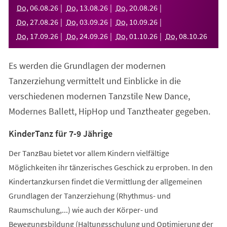
neuen
Do
,
06
.
08
.
26
Do
,
13
.
08
.
26
Do
,
20
.
08
.
26
Tab)
Do
,
27
.
08
.
26
Do
,
03
.
09
.
26
Do
,
10
.
09
.
26
Do
,
17
.
09
.
26
Do
,
24
.
09
.
26
Do
,
01
.
10
.
26
Do
,
08
.
10
.
26
Es werden die Grundlagen der modernen
Tanzerziehung vermittelt und Einblicke in die
verschiedenen modernen Tanzstile New Dance,
Modernes Ballett, HipHop und Tanztheater gegeben.
KinderTanz für 7-9 Jährige
Der TanzBau bietet vor allem Kindern vielfältige
Möglichkeiten ihr tänzerisches Geschick zu erproben. In den
Kindertanzkursen findet die Vermittlung der allgemeinen
Grundlagen der Tanzerziehung (Rhythmus- und
Raumschulung,...) wie auch der Körper- und
Bewegungsbildung (Haltungsschulung und Optimierung der