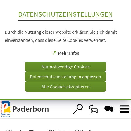
Inhalt anspringen
DATENSCHUTZEINSTELLUNGEN
Durch die Nutzung dieser Website erklären Sie sich damit
einverstanden, dass diese Seite Cookies verwendet.
(Öffnet
Mehr Infos
in
einem
Nur notwendige Cookies
neuen
Tab)
Datenschutzeinstellungen anpassen
Alle Cookies akzeptieren
Visuelle
Paderborn
Assistenzsoftware
öffnen.