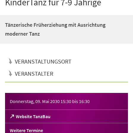
KinderTanz für 7-9 Jährige
Tänzerische Früherziehung mit Ausrichtung
moderner Tanz
VERANSTALTUNGSORT
VERANSTALTER
Veranstaltungsinformationen
Donnerstag, 09. Mai 2030
15:30
bis
16:30
(Öffnet
Website TanzBau
in
einem
Weitere Termine