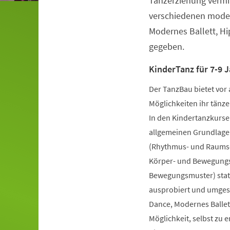
Tanzerziehung vermit
verschiedenen moder
Modernes Ballett, H
gegeben.
KinderTanz für 7-9 J
Der TanzBau bietet vor 
Möglichkeiten ihr tänze
In den Kindertanzkursen
allgemeinen Grundlage
(Rhythmus- und Raumsch
Körper- und Bewegungs
Bewegungsmuster) statt
ausprobiert und umgese
Dance, Modernes Ballet
Möglichkeit, selbst zu 