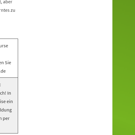
, aber
rntes zu
urse
en Sie
.de
:
ch! In
ise ein
eldung
n per