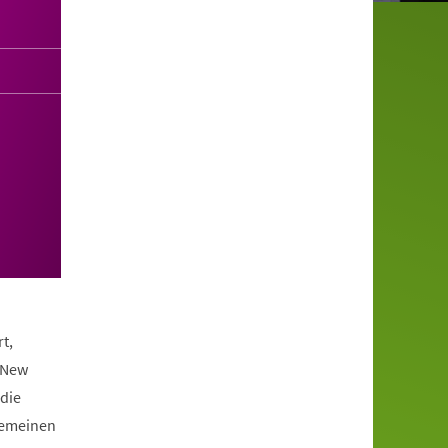
t,
 New
die
lgemeinen