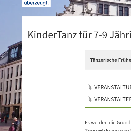
+
1
KinderTanz für 7-9 Jähr
Tänzerische Früh
VERANSTALTU
VERANSTALTE
Es werden die Grun
Veranstaltungsinformationen