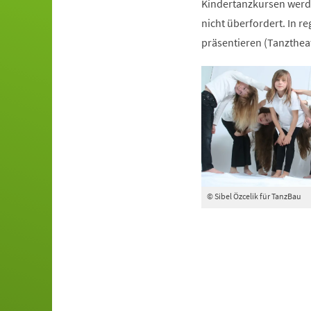
Kindertanzkursen werde
nicht überfordert. In r
präsentieren (Tanztheat
© Sibel Özcelik für TanzBau