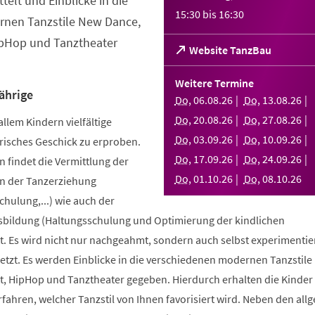
telt und Einblicke in die
15:30
bis
16:30
nen Tanzstile New Dance,
ipHop und Tanztheater
(Öffnet
Website TanzBau
in
einem
Weitere Termine
neuen
ährige
Do
,
06
.
08
.
26
Do
,
13
.
08
.
26
Tab)
Do
,
20
.
08
.
26
Do
,
27
.
08
.
26
allem Kindern vielfältige
Do
,
03
.
09
.
26
Do
,
10
.
09
.
26
risches Geschick zu erproben.
Do
,
17
.
09
.
26
Do
,
24
.
09
.
26
 findet die Vermittlung der
Do
,
01
.
10
.
26
Do
,
08
.
10
.
26
n der Tanzerziehung
ulung,...) wie auch der
bildung (Haltungsschulung und Optimierung der kindlichen
. Es wird nicht nur nachgeahmt, sondern auch selbst experimentier
tzt. Es werden Einblicke in die verschiedenen modernen Tanzstile
t, HipHop und Tanztheater gegeben. Hierdurch erhalten die Kinder 
erfahren, welcher Tanzstil von Ihnen favorisiert wird. Neben den al