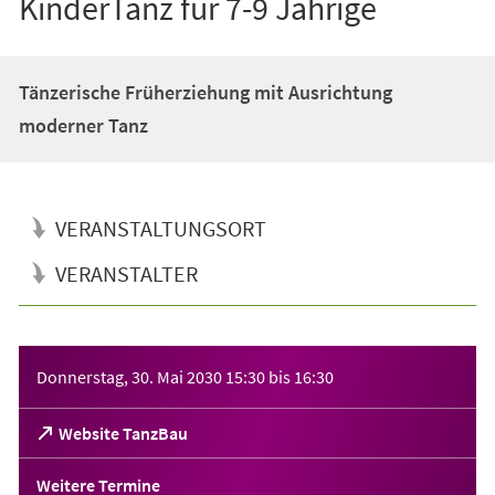
KinderTanz für 7-9 Jährige
Tänzerische Früherziehung mit Ausrichtung
moderner Tanz
VERANSTALTUNGSORT
VERANSTALTER
Veranstaltungsinformationen
Donnerstag, 30. Mai 2030
15:30
bis
16:30
(Öffnet
Website TanzBau
in
einem
Weitere Termine