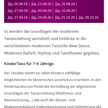
neuen
Do
,
06
.
08
.
26
Do
,
13
.
08
.
26
Do
,
20
.
08
.
26
Tab)
Do
,
27
.
08
.
26
Do
,
03
.
09
.
26
Do
,
10
.
09
.
26
Do
,
17
.
09
.
26
Do
,
24
.
09
.
26
Do
,
01
.
10
.
26
Do
,
08
.
10
.
26
Es werden die Grundlagen der modernen
Tanzerziehung vermittelt und Einblicke in die
verschiedenen modernen Tanzstile New Dance,
Modernes Ballett, HipHop und Tanztheater gegeben.
KinderTanz für 7-9 Jährige
Der TanzBau bietet vor allem Kindern vielfältige
Möglichkeiten ihr tänzerisches Geschick zu erproben. In den
Kindertanzkursen findet die Vermittlung der allgemeinen
Grundlagen der Tanzerziehung (Rhythmus- und
Raumschulung,...) wie auch der Körper- und
Bewegungsbildung (Haltungsschulung und Optimierung der