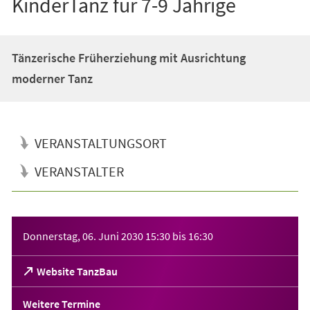
KinderTanz für 7-9 Jährige
Tänzerische Früherziehung mit Ausrichtung
moderner Tanz
VERANSTALTUNGSORT
VERANSTALTER
Veranstaltungsinformationen
Donnerstag, 06. Juni 2030
15:30
bis
16:30
(Öffnet
Website TanzBau
in
einem
Weitere Termine