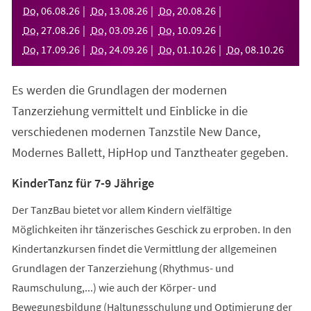
neuen
Do
,
06
.
08
.
26
Do
,
13
.
08
.
26
Do
,
20
.
08
.
26
Tab)
Do
,
27
.
08
.
26
Do
,
03
.
09
.
26
Do
,
10
.
09
.
26
Do
,
17
.
09
.
26
Do
,
24
.
09
.
26
Do
,
01
.
10
.
26
Do
,
08
.
10
.
26
Es werden die Grundlagen der modernen
Tanzerziehung vermittelt und Einblicke in die
verschiedenen modernen Tanzstile New Dance,
Modernes Ballett, HipHop und Tanztheater gegeben.
KinderTanz für 7-9 Jährige
Der TanzBau bietet vor allem Kindern vielfältige
Möglichkeiten ihr tänzerisches Geschick zu erproben. In den
Kindertanzkursen findet die Vermittlung der allgemeinen
Grundlagen der Tanzerziehung (Rhythmus- und
Raumschulung,...) wie auch der Körper- und
Bewegungsbildung (Haltungsschulung und Optimierung der