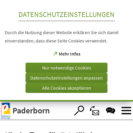
Inhalt anspringen
DATENSCHUTZEINSTELLUNGEN
Durch die Nutzung dieser Website erklären Sie sich damit
einverstanden, dass diese Seite Cookies verwendet.
(Öffnet
Mehr Infos
in
einem
Nur notwendige Cookies
neuen
Tab)
Datenschutzeinstellungen anpassen
Alle Cookies akzeptieren
Visuelle
Paderborn
Assistenzsoftware
öffnen.