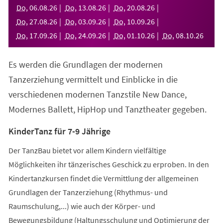
neuen
Do
,
06
.
08
.
26
Do
,
13
.
08
.
26
Do
,
20
.
08
.
26
Tab)
Do
,
27
.
08
.
26
Do
,
03
.
09
.
26
Do
,
10
.
09
.
26
Do
,
17
.
09
.
26
Do
,
24
.
09
.
26
Do
,
01
.
10
.
26
Do
,
08
.
10
.
26
Es werden die Grundlagen der modernen
Tanzerziehung vermittelt und Einblicke in die
verschiedenen modernen Tanzstile New Dance,
Modernes Ballett, HipHop und Tanztheater gegeben.
KinderTanz für 7-9 Jährige
Der TanzBau bietet vor allem Kindern vielfältige
Möglichkeiten ihr tänzerisches Geschick zu erproben. In den
Kindertanzkursen findet die Vermittlung der allgemeinen
Grundlagen der Tanzerziehung (Rhythmus- und
Raumschulung,...) wie auch der Körper- und
Bewegungsbildung (Haltungsschulung und Optimierung der