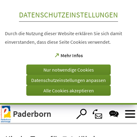
Inhalt anspringen
DATENSCHUTZEINSTELLUNGEN
Durch die Nutzung dieser Website erklären Sie sich damit
einverstanden, dass diese Seite Cookies verwendet.
(Öffnet
Mehr Infos
in
einem
Nur notwendige Cookies
neuen
Tab)
Datenschutzeinstellungen anpassen
Alle Cookies akzeptieren
Visuelle
Paderborn
Assistenzsoftware
öffnen.