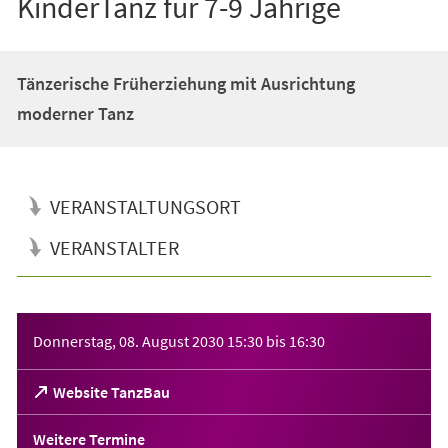
KinderTanz für 7-9 Jährige
Tänzerische Früherziehung mit Ausrichtung
moderner Tanz
VERANSTALTUNGSORT
VERANSTALTER
Veranstaltungsinformationen
Donnerstag, 08. August 2030
15:30
bis
16:30
(Öffnet
Website TanzBau
in
einem
Weitere Termine