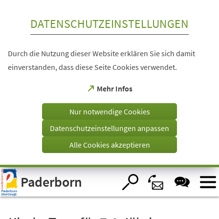
Inhalt anspringen
DATENSCHUTZEINSTELLUNGEN
Durch die Nutzung dieser Website erklären Sie sich damit
einverstanden, dass diese Seite Cookies verwendet.
(Öffnet
Mehr Infos
in
einem
Nur notwendige Cookies
neuen
Tab)
Datenschutzeinstellungen anpassen
Alle Cookies akzeptieren
Visuelle
Paderborn
Assistenzsoftware
öffnen.