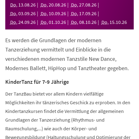
neuen
Do
,
13
.
08
.
26
Do
,
20
.
08
.
26
Do
,
27
.
08
.
26
Tab)
Do
,
03
.
09
.
26
Do
,
10
.
09
.
26
Do
,
17
.
09
.
26
Do
,
24
.
09
.
26
Do
,
01
.
10
.
26
Do
,
08
.
10
.
26
Do
,
15
.
10
.
26
Es werden die Grundlagen der modernen
Tanzerziehung vermittelt und Einblicke in die
verschiedenen modernen Tanzstile New Dance,
Modernes Ballett, HipHop und Tanztheater gegeben.
KinderTanz für 7-9 Jährige
Der TanzBau bietet vor allem Kindern vielfältige
Möglichkeiten ihr tänzerisches Geschick zu erproben. In den
Kindertanzkursen findet die Vermittlung der allgemeinen
Grundlagen der Tanzerziehung (Rhythmus- und
Raumschulung,...) wie auch der Körper- und
Bewegungsbildung (Haltungsschulung und Optimierung der