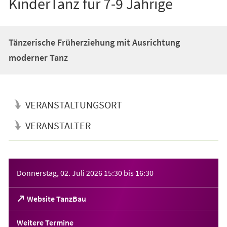
KinderTanz für 7-9 Jährige
Tänzerische Früherziehung mit Ausrichtung
moderner Tanz
VERANSTALTUNGSORT
VERANSTALTER
Veranstaltungsinformationen
Donnerstag, 02. Juli 2026
15:30
bis
16:30
(Öffnet
Website TanzBau
in
einem
Weitere Termine