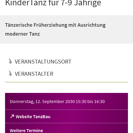
KinderTanz für 7-9 Jährige
Tänzerische Früherziehung mit Ausrichtung
moderner Tanz
VERANSTALTUNGSORT
VERANSTALTER
Veranstaltungsinformationen
Donnerstag, 12. September 2030
15:30
bis
16:30
(Öffnet
Website TanzBau
in
einem
Weitere Termine