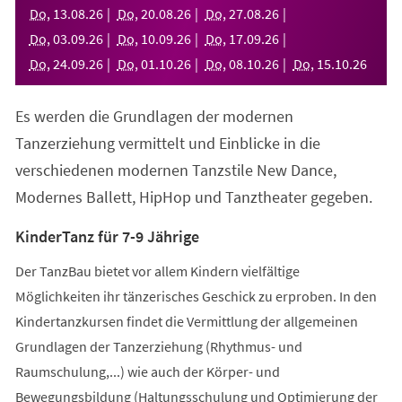
neuen
Do
,
13
.
08
.
26
Do
,
20
.
08
.
26
Do
,
27
.
08
.
26
Tab)
Do
,
03
.
09
.
26
Do
,
10
.
09
.
26
Do
,
17
.
09
.
26
Do
,
24
.
09
.
26
Do
,
01
.
10
.
26
Do
,
08
.
10
.
26
Do
,
15
.
10
.
26
Es werden die Grundlagen der modernen
Tanzerziehung vermittelt und Einblicke in die
verschiedenen modernen Tanzstile New Dance,
Modernes Ballett, HipHop und Tanztheater gegeben.
KinderTanz für 7-9 Jährige
Der TanzBau bietet vor allem Kindern vielfältige
Möglichkeiten ihr tänzerisches Geschick zu erproben. In den
Kindertanzkursen findet die Vermittlung der allgemeinen
Grundlagen der Tanzerziehung (Rhythmus- und
Raumschulung,...) wie auch der Körper- und
Bewegungsbildung (Haltungsschulung und Optimierung der