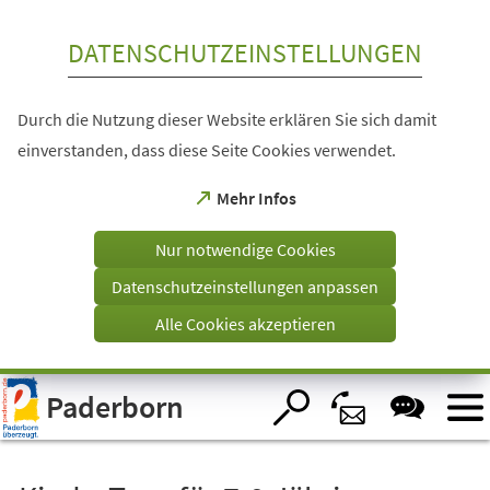
Inhalt anspringen
DATENSCHUTZEINSTELLUNGEN
Durch die Nutzung dieser Website erklären Sie sich damit
einverstanden, dass diese Seite Cookies verwendet.
(Öffnet
Mehr Infos
in
einem
Nur notwendige Cookies
neuen
Tab)
Datenschutzeinstellungen anpassen
Alle Cookies akzeptieren
Visuelle
Paderborn
Assistenzsoftware
öffnen.