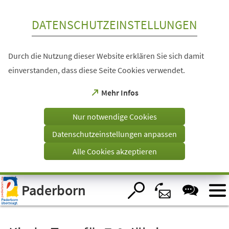
Inhalt anspringen
DATENSCHUTZEINSTELLUNGEN
Durch die Nutzung dieser Website erklären Sie sich damit
einverstanden, dass diese Seite Cookies verwendet.
(Öffnet
Mehr Infos
in
einem
Nur notwendige Cookies
neuen
Tab)
Datenschutzeinstellungen anpassen
Alle Cookies akzeptieren
Visuelle
Paderborn
Assistenzsoftware
öffnen.