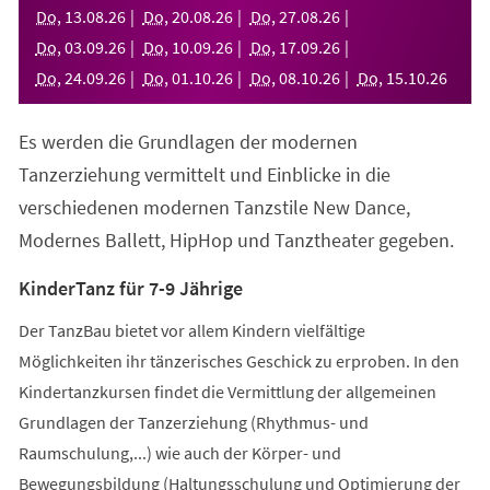
neuen
Do
,
13
.
08
.
26
Do
,
20
.
08
.
26
Do
,
27
.
08
.
26
Tab)
Do
,
03
.
09
.
26
Do
,
10
.
09
.
26
Do
,
17
.
09
.
26
Do
,
24
.
09
.
26
Do
,
01
.
10
.
26
Do
,
08
.
10
.
26
Do
,
15
.
10
.
26
Es werden die Grundlagen der modernen
Tanzerziehung vermittelt und Einblicke in die
verschiedenen modernen Tanzstile New Dance,
Modernes Ballett, HipHop und Tanztheater gegeben.
KinderTanz für 7-9 Jährige
Der TanzBau bietet vor allem Kindern vielfältige
Möglichkeiten ihr tänzerisches Geschick zu erproben. In den
Kindertanzkursen findet die Vermittlung der allgemeinen
Grundlagen der Tanzerziehung (Rhythmus- und
Raumschulung,...) wie auch der Körper- und
Bewegungsbildung (Haltungsschulung und Optimierung der