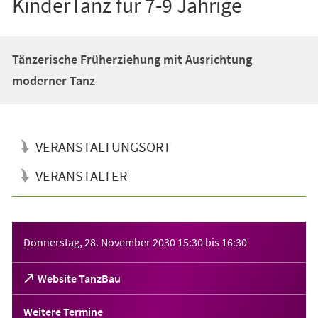
KinderTanz für 7-9 Jährige
Tänzerische Früherziehung mit Ausrichtung
moderner Tanz
VERANSTALTUNGSORT
VERANSTALTER
Veranstaltungsinformationen
Donnerstag, 28. November 2030
15:30
bis
16:30
(Öffnet
Website TanzBau
in
einem
Weitere Termine