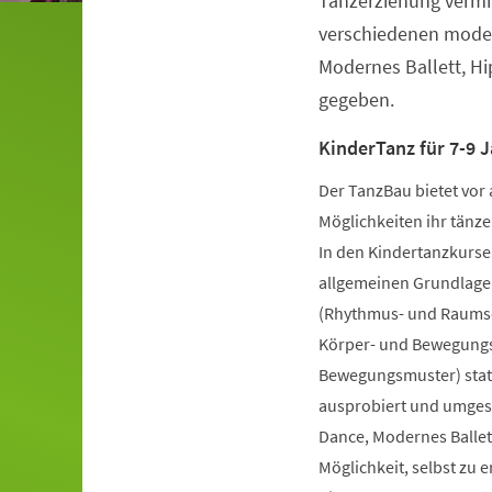
Tanzerziehung vermit
verschiedenen moder
Modernes Ballett, H
gegeben.
KinderTanz für 7-9 J
Der TanzBau bietet vor 
Möglichkeiten ihr tänze
In den Kindertanzkursen
allgemeinen Grundlage
(Rhythmus- und Raumsch
Körper- und Bewegungs
Bewegungsmuster) statt
ausprobiert und umgese
Dance, Modernes Ballet
Möglichkeit, selbst zu 