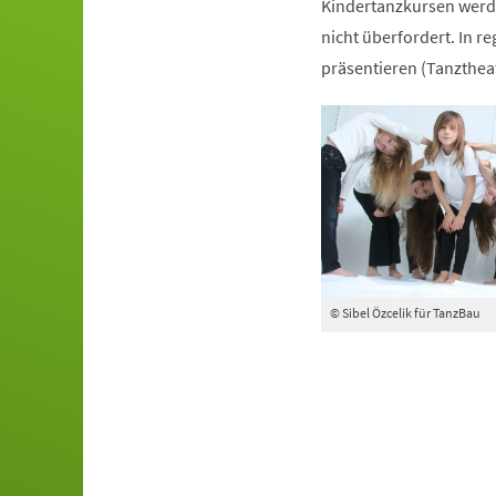
Kindertanzkursen werde
nicht überfordert. In r
präsentieren (Tanztheat
© Sibel Özcelik für TanzBau