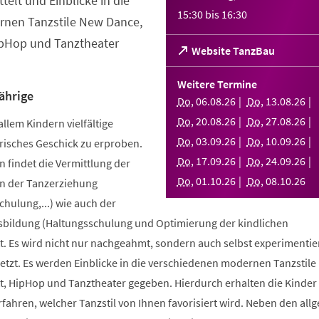
telt und Einblicke in die
15:30
bis
16:30
nen Tanzstile New Dance,
ipHop und Tanztheater
(Öffnet
Website TanzBau
in
einem
Weitere Termine
neuen
ährige
Do
,
06
.
08
.
26
Do
,
13
.
08
.
26
Tab)
Do
,
20
.
08
.
26
Do
,
27
.
08
.
26
allem Kindern vielfältige
Do
,
03
.
09
.
26
Do
,
10
.
09
.
26
risches Geschick zu erproben.
Do
,
17
.
09
.
26
Do
,
24
.
09
.
26
 findet die Vermittlung der
Do
,
01
.
10
.
26
Do
,
08
.
10
.
26
n der Tanzerziehung
ulung,...) wie auch der
bildung (Haltungsschulung und Optimierung der kindlichen
. Es wird nicht nur nachgeahmt, sondern auch selbst experimentier
tzt. Es werden Einblicke in die verschiedenen modernen Tanzstile
t, HipHop und Tanztheater gegeben. Hierdurch erhalten die Kinder 
erfahren, welcher Tanzstil von Ihnen favorisiert wird. Neben den al