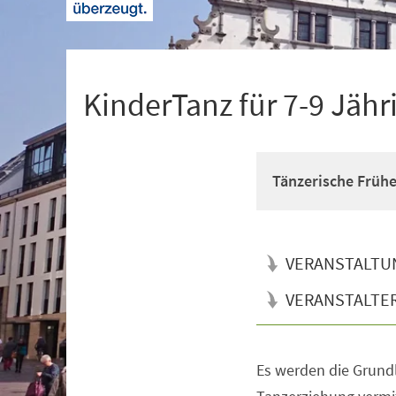
+
1
KinderTanz für 7-9 Jähr
Tänzerische Früh
VERANSTALTU
VERANSTALTE
Es werden die Grun
Veranstaltungsinformationen