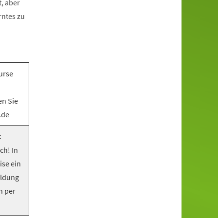
, aber
rntes zu
urse
en Sie
.de
:
ch! In
ise ein
eldung
n per