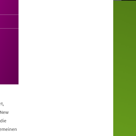
t,
 New
die
lgemeinen