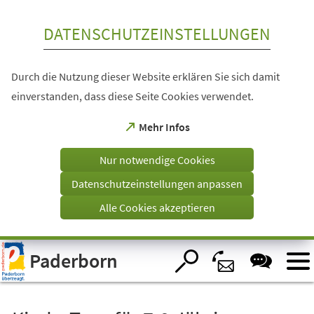
Inhalt anspringen
DATENSCHUTZEINSTELLUNGEN
Durch die Nutzung dieser Website erklären Sie sich damit
einverstanden, dass diese Seite Cookies verwendet.
(Öffnet
Mehr Infos
in
einem
Nur notwendige Cookies
neuen
Tab)
Datenschutzeinstellungen anpassen
Alle Cookies akzeptieren
Visuelle
Paderborn
Assistenzsoftware
öffnen.