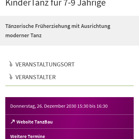
KinderTanz für 7-9 Jährige
Tänzerische Früherziehung mit Ausrichtung
moderner Tanz
VERANSTALTUNGSORT
VERANSTALTER
Veranstaltungsinformationen
Donnerstag, 26. Dezember 2030
15:30
bis
16:30
(Öffnet
Website TanzBau
in
einem
Weitere Termine