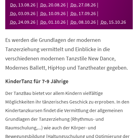
neuen
Do
,
13
.
08
.
26
Do
,
20
.
08
.
26
Do
,
27
.
08
.
26
Tab)
Do
,
03
.
09
.
26
Do
,
10
.
09
.
26
Do
,
17
.
09
.
26
Do
,
24
.
09
.
26
Do
,
01
.
10
.
26
Do
,
08
.
10
.
26
Do
,
15
.
10
.
26
Es werden die Grundlagen der modernen
Tanzerziehung vermittelt und Einblicke in die
verschiedenen modernen Tanzstile New Dance,
Modernes Ballett, HipHop und Tanztheater gegeben.
KinderTanz für 7-9 Jährige
Der TanzBau bietet vor allem Kindern vielfältige
Möglichkeiten ihr tänzerisches Geschick zu erproben. In den
Kindertanzkursen findet die Vermittlung der allgemeinen
Grundlagen der Tanzerziehung (Rhythmus- und
Raumschulung,...) wie auch der Körper- und
Bewegungsbildung (Haltungsschulung und Optimierung der