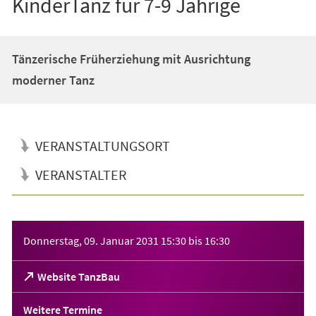
KinderTanz für 7-9 Jährige
Tänzerische Früherziehung mit Ausrichtung
moderner Tanz
VERANSTALTUNGSORT
VERANSTALTER
Veranstaltungsinformationen
Donnerstag, 09. Januar 2031
15:30
bis
16:30
(Öffnet
Website TanzBau
in
einem
Weitere Termine