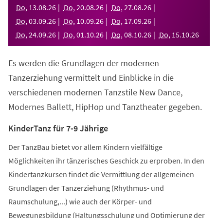
neuen
Do
,
13
.
08
.
26
Do
,
20
.
08
.
26
Do
,
27
.
08
.
26
Tab)
Do
,
03
.
09
.
26
Do
,
10
.
09
.
26
Do
,
17
.
09
.
26
Do
,
24
.
09
.
26
Do
,
01
.
10
.
26
Do
,
08
.
10
.
26
Do
,
15
.
10
.
26
Es werden die Grundlagen der modernen
Tanzerziehung vermittelt und Einblicke in die
verschiedenen modernen Tanzstile New Dance,
Modernes Ballett, HipHop und Tanztheater gegeben.
KinderTanz für 7-9 Jährige
Der TanzBau bietet vor allem Kindern vielfältige
Möglichkeiten ihr tänzerisches Geschick zu erproben. In den
Kindertanzkursen findet die Vermittlung der allgemeinen
Grundlagen der Tanzerziehung (Rhythmus- und
Raumschulung,...) wie auch der Körper- und
Bewegungsbildung (Haltungsschulung und Optimierung der