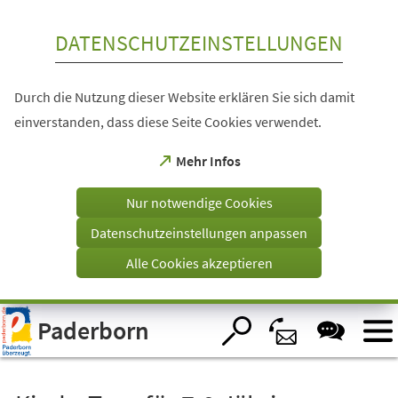
Inhalt anspringen
DATENSCHUTZEINSTELLUNGEN
Durch die Nutzung dieser Website erklären Sie sich damit
einverstanden, dass diese Seite Cookies verwendet.
(Öffnet
Mehr Infos
in
einem
Nur notwendige Cookies
neuen
Tab)
Datenschutzeinstellungen anpassen
Alle Cookies akzeptieren
Visuelle
Paderborn
Assistenzsoftware
öffnen.