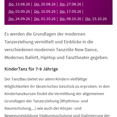
neuen
Do
,
13
.
08
.
26
Do
,
20
.
08
.
26
Do
,
27
.
08
.
26
Tab)
Do
,
03
.
09
.
26
Do
,
10
.
09
.
26
Do
,
17
.
09
.
26
Do
,
24
.
09
.
26
Do
,
01
.
10
.
26
Do
,
08
.
10
.
26
Do
,
15
.
10
.
26
Es werden die Grundlagen der modernen
Tanzerziehung vermittelt und Einblicke in die
verschiedenen modernen Tanzstile New Dance,
Modernes Ballett, HipHop und Tanztheater gegeben.
KinderTanz für 7-9 Jährige
Der TanzBau bietet vor allem Kindern vielfältige
Möglichkeiten ihr tänzerisches Geschick zu erproben. In den
Kindertanzkursen findet die Vermittlung der allgemeinen
Grundlagen der Tanzerziehung (Rhythmus- und
Raumschulung,...) wie auch der Körper- und
Bewegungsbildung (Haltungsschulung und Optimierung der