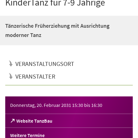
KinderTanz für 7-9 Jährige
Tänzerische Früherziehung mit Ausrichtung
moderner Tanz
VERANSTALTUNGSORT
VERANSTALTER
Veranstaltungsinformationen
Donnerstag, 20. Februar 2031
15:30
bis
16:30
(Öffnet
Website TanzBau
in
einem
Weitere Termine