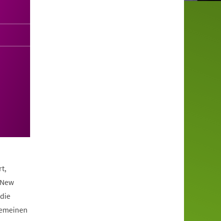
t,
 New
die
lgemeinen