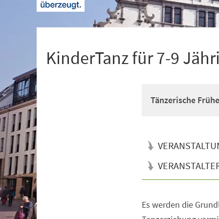
+
1
KinderTanz für 7-9 Jähr
Tänzerische Früh
VERANSTALTU
VERANSTALTE
Es werden die Grun
Veranstaltungsinformationen