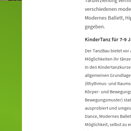
Tanzerziehung vermit
verschiedenen moder
Modernes Ballett, H
gegeben.
KinderTanz für 7-9 J
Der TanzBau bietet vor 
Möglichkeiten ihr tänze
In den Kindertanzkursen
allgemeinen Grundlage
(Rhythmus- und Raumsch
Körper- und Bewegungs
Bewegungsmuster) statt
ausprobiert und umgese
Dance, Modernes Ballet
Möglichkeit, selbst zu 