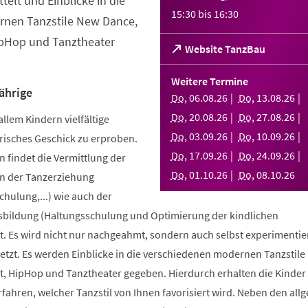
telt und Einblicke in die
15:30
bis
16:30
nen Tanzstile New Dance,
ipHop und Tanztheater
(Öffnet
Website TanzBau
in
einem
Weitere Termine
neuen
ährige
Do
,
06
.
08
.
26
Do
,
13
.
08
.
26
Tab)
Do
,
20
.
08
.
26
Do
,
27
.
08
.
26
allem Kindern vielfältige
Do
,
03
.
09
.
26
Do
,
10
.
09
.
26
risches Geschick zu erproben.
Do
,
17
.
09
.
26
Do
,
24
.
09
.
26
 findet die Vermittlung der
Do
,
01
.
10
.
26
Do
,
08
.
10
.
26
n der Tanzerziehung
ulung,...) wie auch der
bildung (Haltungsschulung und Optimierung der kindlichen
. Es wird nicht nur nachgeahmt, sondern auch selbst experimentier
tzt. Es werden Einblicke in die verschiedenen modernen Tanzstile
t, HipHop und Tanztheater gegeben. Hierdurch erhalten die Kinder 
erfahren, welcher Tanzstil von Ihnen favorisiert wird. Neben den al