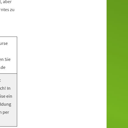
, aber
rntes zu
urse
en Sie
.de
:
ch! In
ise ein
eldung
n per