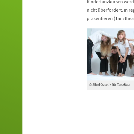
Kindertanzkursen werde
nicht überfordert. In r
präsentieren (Tanztheat
© Sibel Özcelik für TanzBau