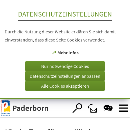
Inhalt anspringen
DATENSCHUTZEINSTELLUNGEN
Durch die Nutzung dieser Website erklären Sie sich damit
einverstanden, dass diese Seite Cookies verwendet.
(Öffnet
Mehr Infos
in
einem
Nur notwendige Cookies
neuen
Tab)
Datenschutzeinstellungen anpassen
Alle Cookies akzeptieren
Visuelle
Paderborn
Assistenzsoftware
öffnen.