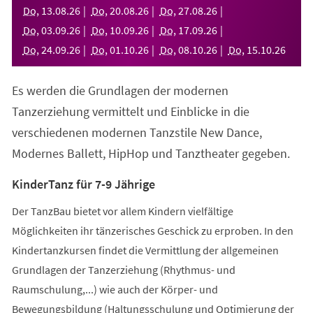
neuen
Do
,
13
.
08
.
26
Do
,
20
.
08
.
26
Do
,
27
.
08
.
26
Tab)
Do
,
03
.
09
.
26
Do
,
10
.
09
.
26
Do
,
17
.
09
.
26
Do
,
24
.
09
.
26
Do
,
01
.
10
.
26
Do
,
08
.
10
.
26
Do
,
15
.
10
.
26
Es werden die Grundlagen der modernen
Tanzerziehung vermittelt und Einblicke in die
verschiedenen modernen Tanzstile New Dance,
Modernes Ballett, HipHop und Tanztheater gegeben.
KinderTanz für 7-9 Jährige
Der TanzBau bietet vor allem Kindern vielfältige
Möglichkeiten ihr tänzerisches Geschick zu erproben. In den
Kindertanzkursen findet die Vermittlung der allgemeinen
Grundlagen der Tanzerziehung (Rhythmus- und
Raumschulung,...) wie auch der Körper- und
Bewegungsbildung (Haltungsschulung und Optimierung der