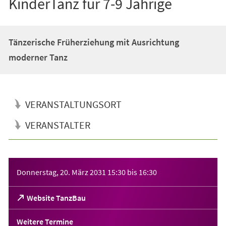
KinderTanz für 7-9 Jährige
Tänzerische Früherziehung mit Ausrichtung
moderner Tanz
VERANSTALTUNGSORT
VERANSTALTER
Veranstaltungsinformationen
Donnerstag, 20. März 2031
15:30
bis
16:30
(Öffnet
Website TanzBau
in
einem
Weitere Termine