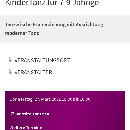
KinderTanz für 7-9 Jährige
Tänzerische Früherziehung mit Ausrichtung
moderner Tanz
VERANSTALTUNGSORT
VERANSTALTER
Veranstaltungsinformationen
Donnerstag, 27. März 2031
15:30
bis
16:30
(Öffnet
Website TanzBau
in
einem
Weitere Termine