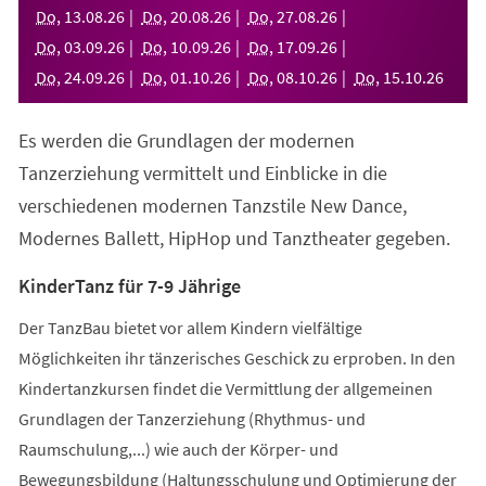
neuen
Do
,
13
.
08
.
26
Do
,
20
.
08
.
26
Do
,
27
.
08
.
26
Tab)
Do
,
03
.
09
.
26
Do
,
10
.
09
.
26
Do
,
17
.
09
.
26
Do
,
24
.
09
.
26
Do
,
01
.
10
.
26
Do
,
08
.
10
.
26
Do
,
15
.
10
.
26
Es werden die Grundlagen der modernen
Tanzerziehung vermittelt und Einblicke in die
verschiedenen modernen Tanzstile New Dance,
Modernes Ballett, HipHop und Tanztheater gegeben.
KinderTanz für 7-9 Jährige
Der TanzBau bietet vor allem Kindern vielfältige
Möglichkeiten ihr tänzerisches Geschick zu erproben. In den
Kindertanzkursen findet die Vermittlung der allgemeinen
Grundlagen der Tanzerziehung (Rhythmus- und
Raumschulung,...) wie auch der Körper- und
Bewegungsbildung (Haltungsschulung und Optimierung der