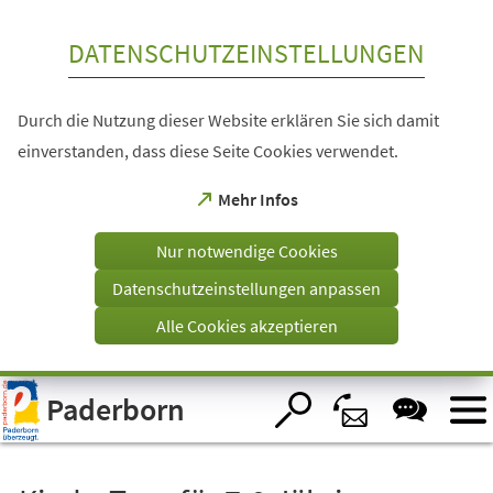
Inhalt anspringen
DATENSCHUTZEINSTELLUNGEN
Durch die Nutzung dieser Website erklären Sie sich damit
einverstanden, dass diese Seite Cookies verwendet.
(Öffnet
Mehr Infos
in
einem
Nur notwendige Cookies
neuen
Tab)
Datenschutzeinstellungen anpassen
Alle Cookies akzeptieren
Visuelle
Paderborn
Assistenzsoftware
öffnen.