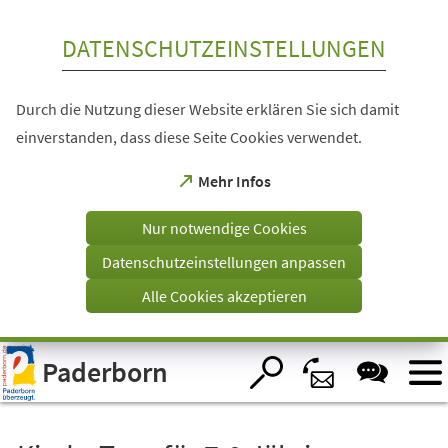
Inhalt anspringen
DATENSCHUTZEINSTELLUNGEN
Durch die Nutzung dieser Website erklären Sie sich damit
einverstanden, dass diese Seite Cookies verwendet.
(Öffnet
Mehr Infos
in
einem
Nur notwendige Cookies
neuen
Tab)
Datenschutzeinstellungen anpassen
Alle Cookies akzeptieren
Visuelle
Paderborn
Assistenzsoftware
öffnen.