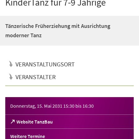
KinderTanz für 7-9 Jährige
Tänzerische Früherziehung mit Ausrichtung
moderner Tanz
VERANSTALTUNGSORT
VERANSTALTER
Veranstaltungsinformationen
Donnerstag, 15. Mai 2031
15:30
bis
16:30
(Öffnet
Website TanzBau
in
einem
Weitere Termine