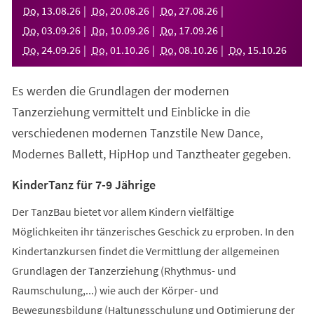
neuen
Do
,
13
.
08
.
26
Do
,
20
.
08
.
26
Do
,
27
.
08
.
26
Tab)
Do
,
03
.
09
.
26
Do
,
10
.
09
.
26
Do
,
17
.
09
.
26
Do
,
24
.
09
.
26
Do
,
01
.
10
.
26
Do
,
08
.
10
.
26
Do
,
15
.
10
.
26
Es werden die Grundlagen der modernen
Tanzerziehung vermittelt und Einblicke in die
verschiedenen modernen Tanzstile New Dance,
Modernes Ballett, HipHop und Tanztheater gegeben.
KinderTanz für 7-9 Jährige
Der TanzBau bietet vor allem Kindern vielfältige
Möglichkeiten ihr tänzerisches Geschick zu erproben. In den
Kindertanzkursen findet die Vermittlung der allgemeinen
Grundlagen der Tanzerziehung (Rhythmus- und
Raumschulung,...) wie auch der Körper- und
Bewegungsbildung (Haltungsschulung und Optimierung der