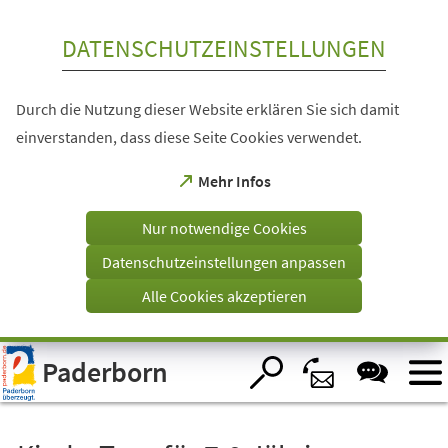
Inhalt anspringen
DATENSCHUTZEINSTELLUNGEN
Durch die Nutzung dieser Website erklären Sie sich damit
einverstanden, dass diese Seite Cookies verwendet.
(Öffnet
Mehr Infos
in
einem
Nur notwendige Cookies
neuen
Tab)
Datenschutzeinstellungen anpassen
Alle Cookies akzeptieren
Visuelle
Paderborn
Assistenzsoftware
öffnen.