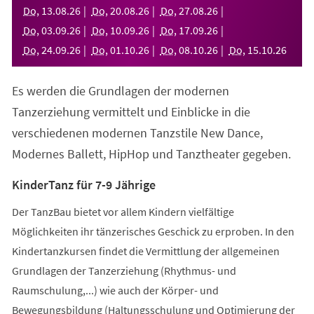
neuen
Do
,
13
.
08
.
26
Do
,
20
.
08
.
26
Do
,
27
.
08
.
26
Tab)
Do
,
03
.
09
.
26
Do
,
10
.
09
.
26
Do
,
17
.
09
.
26
Do
,
24
.
09
.
26
Do
,
01
.
10
.
26
Do
,
08
.
10
.
26
Do
,
15
.
10
.
26
Es werden die Grundlagen der modernen
Tanzerziehung vermittelt und Einblicke in die
verschiedenen modernen Tanzstile New Dance,
Modernes Ballett, HipHop und Tanztheater gegeben.
KinderTanz für 7-9 Jährige
Der TanzBau bietet vor allem Kindern vielfältige
Möglichkeiten ihr tänzerisches Geschick zu erproben. In den
Kindertanzkursen findet die Vermittlung der allgemeinen
Grundlagen der Tanzerziehung (Rhythmus- und
Raumschulung,...) wie auch der Körper- und
Bewegungsbildung (Haltungsschulung und Optimierung der