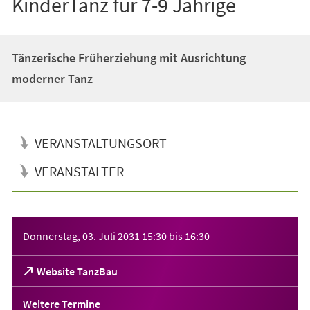
KinderTanz für 7-9 Jährige
Tänzerische Früherziehung mit Ausrichtung
moderner Tanz
VERANSTALTUNGSORT
VERANSTALTER
Veranstaltungsinformationen
Donnerstag, 03. Juli 2031
15:30
bis
16:30
(Öffnet
Website TanzBau
in
einem
Weitere Termine