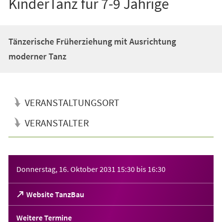
KinderTanz für 7-9 Jährige
Tänzerische Früherziehung mit Ausrichtung
moderner Tanz
VERANSTALTUNGSORT
VERANSTALTER
Veranstaltungsinformationen
Donnerstag, 16. Oktober 2031
15:30
bis
16:30
(Öffnet
Website TanzBau
in
einem
Weitere Termine