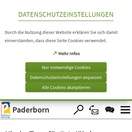
Inhalt anspringen
DATENSCHUTZEINSTELLUNGEN
Durch die Nutzung dieser Website erklären Sie sich damit
einverstanden, dass diese Seite Cookies verwendet.
(Öffnet
Mehr Infos
in
einem
Nur notwendige Cookies
neuen
Tab)
Datenschutzeinstellungen anpassen
Alle Cookies akzeptieren
Visuelle
Paderborn
Assistenzsoftware
öffnen.