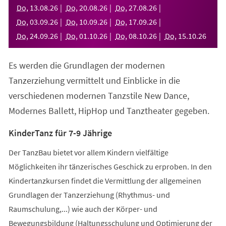
neuen
Do
,
13
.
08
.
26
Do
,
20
.
08
.
26
Do
,
27
.
08
.
26
Tab)
Do
,
03
.
09
.
26
Do
,
10
.
09
.
26
Do
,
17
.
09
.
26
Do
,
24
.
09
.
26
Do
,
01
.
10
.
26
Do
,
08
.
10
.
26
Do
,
15
.
10
.
26
Es werden die Grundlagen der modernen
Tanzerziehung vermittelt und Einblicke in die
verschiedenen modernen Tanzstile New Dance,
Modernes Ballett, HipHop und Tanztheater gegeben.
KinderTanz für 7-9 Jährige
Der TanzBau bietet vor allem Kindern vielfältige
Möglichkeiten ihr tänzerisches Geschick zu erproben. In den
Kindertanzkursen findet die Vermittlung der allgemeinen
Grundlagen der Tanzerziehung (Rhythmus- und
Raumschulung,...) wie auch der Körper- und
Bewegungsbildung (Haltungsschulung und Optimierung der