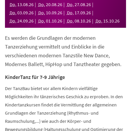
neuen
Do
,
13
.
08
.
26
Do
,
20
.
08
.
26
Do
,
27
.
08
.
26
Tab)
Do
,
03
.
09
.
26
Do
,
10
.
09
.
26
Do
,
17
.
09
.
26
Do
,
24
.
09
.
26
Do
,
01
.
10
.
26
Do
,
08
.
10
.
26
Do
,
15
.
10
.
26
Es werden die Grundlagen der modernen
Tanzerziehung vermittelt und Einblicke in die
verschiedenen modernen Tanzstile New Dance,
Modernes Ballett, HipHop und Tanztheater gegeben.
KinderTanz für 7-9 Jährige
Der TanzBau bietet vor allem Kindern vielfältige
Möglichkeiten ihr tänzerisches Geschick zu erproben. In den
Kindertanzkursen findet die Vermittlung der allgemeinen
Grundlagen der Tanzerziehung (Rhythmus- und
Raumschulung,...) wie auch der Körper- und
Bewegungsbildung (Haltungsschulung und Optimierung der