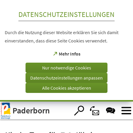
Inhalt anspringen
DATENSCHUTZEINSTELLUNGEN
Durch die Nutzung dieser Website erklären Sie sich damit
einverstanden, dass diese Seite Cookies verwendet.
(Öffnet
Mehr Infos
in
einem
Nur notwendige Cookies
neuen
Tab)
Datenschutzeinstellungen anpassen
Alle Cookies akzeptieren
Visuelle
Paderborn
Assistenzsoftware
öffnen.