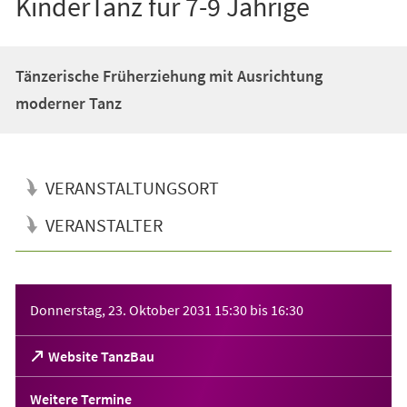
KinderTanz für 7-9 Jährige
Tänzerische Früherziehung mit Ausrichtung
moderner Tanz
VERANSTALTUNGSORT
VERANSTALTER
Veranstaltungsinformationen
Donnerstag, 23. Oktober 2031
15:30
bis
16:30
(Öffnet
Website TanzBau
in
einem
Weitere Termine