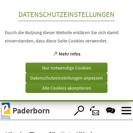
Inhalt anspringen
DATENSCHUTZEINSTELLUNGEN
Durch die Nutzung dieser Website erklären Sie sich damit
einverstanden, dass diese Seite Cookies verwendet.
(Öffnet
Mehr Infos
in
einem
Nur notwendige Cookies
neuen
Tab)
Datenschutzeinstellungen anpassen
Alle Cookies akzeptieren
Visuelle
Paderborn
Assistenzsoftware
öffnen.