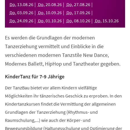
neuen
Do
,
13
.
08
.
26
Do
,
20
.
08
.
26
Do
,
27
.
08
.
26
Tab)
Do
,
03
.
09
.
26
Do
,
10
.
09
.
26
Do
,
17
.
09
.
26
Do
,
24
.
09
.
26
Do
,
01
.
10
.
26
Do
,
08
.
10
.
26
Do
,
15
.
10
.
26
Es werden die Grundlagen der modernen
Tanzerziehung vermittelt und Einblicke in die
verschiedenen modernen Tanzstile New Dance,
Modernes Ballett, HipHop und Tanztheater gegeben.
KinderTanz für 7-9 Jährige
Der TanzBau bietet vor allem Kindern vielfältige
Möglichkeiten ihr tänzerisches Geschick zu erproben. In den
Kindertanzkursen findet die Vermittlung der allgemeinen
Grundlagen der Tanzerziehung (Rhythmus- und
Raumschulung,...) wie auch der Körper- und
Bewegungsbildung (Haltungsschulung und Optimierung der