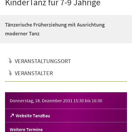
KinderTanz für 7-9 Jährige
Tänzerische Früherziehung mit Ausrichtung
moderner Tanz
VERANSTALTUNGSORT
VERANSTALTER
Veranstaltungsinformationen
Donnerstag, 18. Dezember 2031
15:30
bis
16:30
(Öffnet
Website TanzBau
in
einem
Weitere Termine