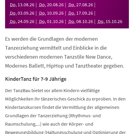
neuen
Do
,
13
.
08
.
26
Do
,
20
.
08
.
26
Do
,
27
.
08
.
26
Tab)
Do
,
03
.
09
.
26
Do
,
10
.
09
.
26
Do
,
17
.
09
.
26
Do
,
24
.
09
.
26
Do
,
01
.
10
.
26
Do
,
08
.
10
.
26
Do
,
15
.
10
.
26
Es werden die Grundlagen der modernen
Tanzerziehung vermittelt und Einblicke in die
verschiedenen modernen Tanzstile New Dance,
Modernes Ballett, HipHop und Tanztheater gegeben.
KinderTanz für 7-9 Jährige
Der TanzBau bietet vor allem Kindern vielfältige
Möglichkeiten ihr tänzerisches Geschick zu erproben. In den
Kindertanzkursen findet die Vermittlung der allgemeinen
Grundlagen der Tanzerziehung (Rhythmus- und
Raumschulung,...) wie auch der Körper- und
Bewegungsbildung (Haltungsschulung und Optimierung der