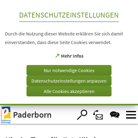
Inhalt anspringen
DATENSCHUTZEINSTELLUNGEN
Durch die Nutzung dieser Website erklären Sie sich damit
einverstanden, dass diese Seite Cookies verwendet.
(Öffnet
Mehr Infos
in
einem
Nur notwendige Cookies
neuen
Tab)
Datenschutzeinstellungen anpassen
Alle Cookies akzeptieren
Visuelle
Paderborn
Assistenzsoftware
öffnen.