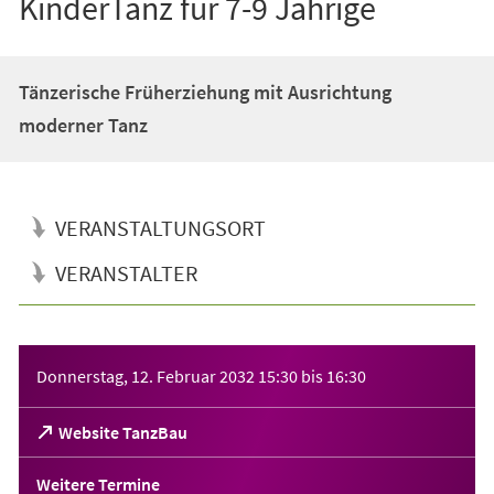
KinderTanz für 7-9 Jährige
Tänzerische Früherziehung mit Ausrichtung
moderner Tanz
VERANSTALTUNGSORT
VERANSTALTER
Veranstaltungsinformationen
Donnerstag, 12. Februar 2032
15:30
bis
16:30
(Öffnet
Website TanzBau
in
einem
Weitere Termine