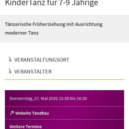
KinderTanz für 7-9 Jährige
Tänzerische Früherziehung mit Ausrichtung
moderner Tanz
VERANSTALTUNGSORT
VERANSTALTER
Veranstaltungsinformationen
Donnerstag, 27. Mai 2032
15:30
bis
16:30
(Öffnet
Website TanzBau
in
einem
Weitere Termine