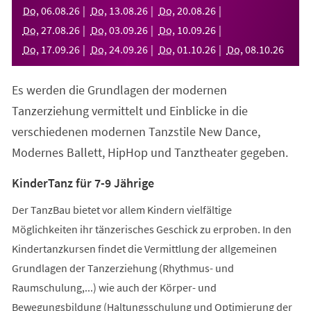
neuen
Do
,
06
.
08
.
26
Do
,
13
.
08
.
26
Do
,
20
.
08
.
26
Tab)
Do
,
27
.
08
.
26
Do
,
03
.
09
.
26
Do
,
10
.
09
.
26
Do
,
17
.
09
.
26
Do
,
24
.
09
.
26
Do
,
01
.
10
.
26
Do
,
08
.
10
.
26
Es werden die Grundlagen der modernen
Tanzerziehung vermittelt und Einblicke in die
verschiedenen modernen Tanzstile New Dance,
Modernes Ballett, HipHop und Tanztheater gegeben.
KinderTanz für 7-9 Jährige
Der TanzBau bietet vor allem Kindern vielfältige
Möglichkeiten ihr tänzerisches Geschick zu erproben. In den
Kindertanzkursen findet die Vermittlung der allgemeinen
Grundlagen der Tanzerziehung (Rhythmus- und
Raumschulung,...) wie auch der Körper- und
Bewegungsbildung (Haltungsschulung und Optimierung der