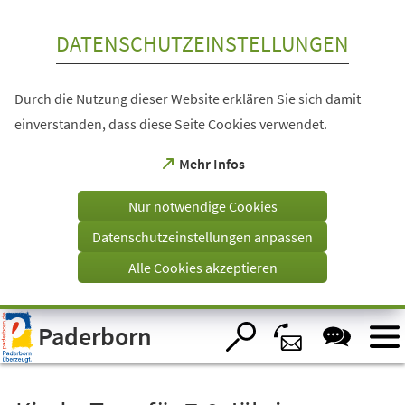
Inhalt anspringen
DATENSCHUTZEINSTELLUNGEN
Durch die Nutzung dieser Website erklären Sie sich damit
einverstanden, dass diese Seite Cookies verwendet.
(Öffnet
Mehr Infos
in
einem
Nur notwendige Cookies
neuen
Tab)
Datenschutzeinstellungen anpassen
Alle Cookies akzeptieren
Visuelle
Paderborn
Assistenzsoftware
öffnen.