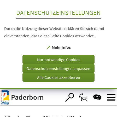
Inhalt anspringen
DATENSCHUTZEINSTELLUNGEN
Durch die Nutzung dieser Website erklären Sie sich damit
einverstanden, dass diese Seite Cookies verwendet.
(Öffnet
Mehr Infos
in
einem
Nur notwendige Cookies
neuen
Tab)
Datenschutzeinstellungen anpassen
Alle Cookies akzeptieren
Visuelle
Paderborn
Assistenzsoftware
öffnen.