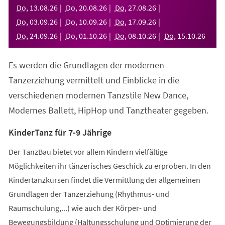
neuen
Do
,
13
.
08
.
26
Do
,
20
.
08
.
26
Do
,
27
.
08
.
26
Tab)
Do
,
03
.
09
.
26
Do
,
10
.
09
.
26
Do
,
17
.
09
.
26
Do
,
24
.
09
.
26
Do
,
01
.
10
.
26
Do
,
08
.
10
.
26
Do
,
15
.
10
.
26
Es werden die Grundlagen der modernen
Tanzerziehung vermittelt und Einblicke in die
verschiedenen modernen Tanzstile New Dance,
Modernes Ballett, HipHop und Tanztheater gegeben.
KinderTanz für 7-9 Jährige
Der TanzBau bietet vor allem Kindern vielfältige
Möglichkeiten ihr tänzerisches Geschick zu erproben. In den
Kindertanzkursen findet die Vermittlung der allgemeinen
Grundlagen der Tanzerziehung (Rhythmus- und
Raumschulung,...) wie auch der Körper- und
Bewegungsbildung (Haltungsschulung und Optimierung der