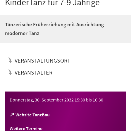
KinderTanz für 7-9 Jährige
Tänzerische Früherziehung mit Ausrichtung
moderner Tanz
VERANSTALTUNGSORT
VERANSTALTER
Veranstaltungsinformationen
Donnerstag, 30. September 2032
15:30
bis
16:30
(Öffnet
Website TanzBau
in
einem
Weitere Termine