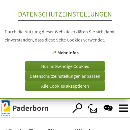
Inhalt anspringen
DATENSCHUTZEINSTELLUNGEN
Durch die Nutzung dieser Website erklären Sie sich damit
einverstanden, dass diese Seite Cookies verwendet.
(Öffnet
Mehr Infos
in
einem
Nur notwendige Cookies
neuen
Tab)
Datenschutzeinstellungen anpassen
Alle Cookies akzeptieren
Visuelle
Paderborn
Assistenzsoftware
öffnen.