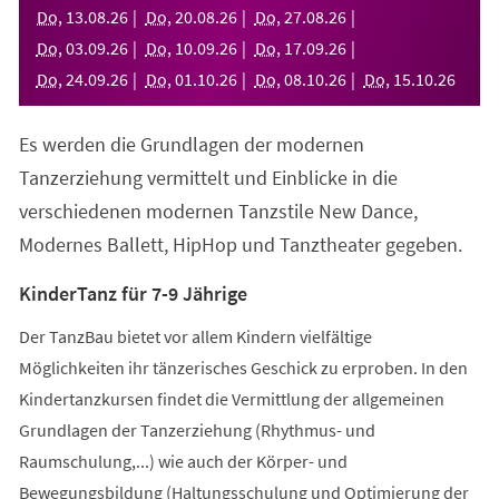
neuen
Do
,
13
.
08
.
26
Do
,
20
.
08
.
26
Do
,
27
.
08
.
26
Tab)
Do
,
03
.
09
.
26
Do
,
10
.
09
.
26
Do
,
17
.
09
.
26
Do
,
24
.
09
.
26
Do
,
01
.
10
.
26
Do
,
08
.
10
.
26
Do
,
15
.
10
.
26
Es werden die Grundlagen der modernen
Tanzerziehung vermittelt und Einblicke in die
verschiedenen modernen Tanzstile New Dance,
Modernes Ballett, HipHop und Tanztheater gegeben.
KinderTanz für 7-9 Jährige
Der TanzBau bietet vor allem Kindern vielfältige
Möglichkeiten ihr tänzerisches Geschick zu erproben. In den
Kindertanzkursen findet die Vermittlung der allgemeinen
Grundlagen der Tanzerziehung (Rhythmus- und
Raumschulung,...) wie auch der Körper- und
Bewegungsbildung (Haltungsschulung und Optimierung der