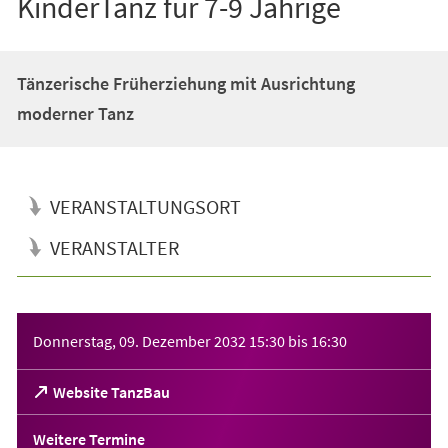
KinderTanz für 7-9 Jährige
Tänzerische Früherziehung mit Ausrichtung
moderner Tanz
VERANSTALTUNGSORT
VERANSTALTER
Veranstaltungsinformationen
Donnerstag, 09. Dezember 2032
15:30
bis
16:30
(Öffnet
Website TanzBau
in
einem
Weitere Termine