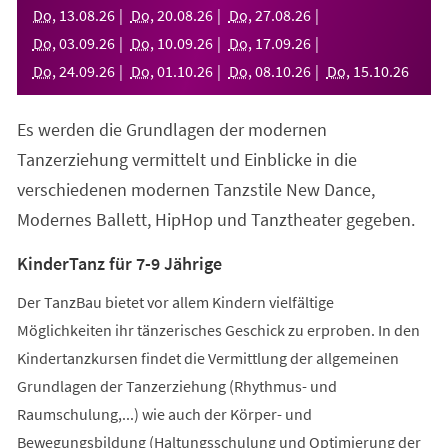
neuen
Do
,
13
.
08
.
26
Do
,
20
.
08
.
26
Do
,
27
.
08
.
26
Tab)
Do
,
03
.
09
.
26
Do
,
10
.
09
.
26
Do
,
17
.
09
.
26
Do
,
24
.
09
.
26
Do
,
01
.
10
.
26
Do
,
08
.
10
.
26
Do
,
15
.
10
.
26
Es werden die Grundlagen der modernen
Tanzerziehung vermittelt und Einblicke in die
verschiedenen modernen Tanzstile New Dance,
Modernes Ballett, HipHop und Tanztheater gegeben.
KinderTanz für 7-9 Jährige
Der TanzBau bietet vor allem Kindern vielfältige
Möglichkeiten ihr tänzerisches Geschick zu erproben. In den
Kindertanzkursen findet die Vermittlung der allgemeinen
Grundlagen der Tanzerziehung (Rhythmus- und
Raumschulung,...) wie auch der Körper- und
Bewegungsbildung (Haltungsschulung und Optimierung der