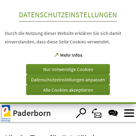
Inhalt anspringen
DATENSCHUTZEINSTELLUNGEN
Durch die Nutzung dieser Website erklären Sie sich damit
einverstanden, dass diese Seite Cookies verwendet.
(Öffnet
Mehr Infos
in
einem
Nur notwendige Cookies
neuen
Tab)
Datenschutzeinstellungen anpassen
Alle Cookies akzeptieren
Visuelle
Paderborn
Assistenzsoftware
öffnen.