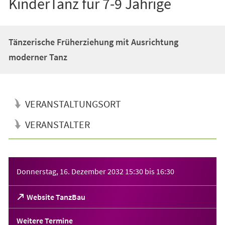
KinderTanz für 7-9 Jährige
Tänzerische Früherziehung mit Ausrichtung
moderner Tanz
VERANSTALTUNGSORT
VERANSTALTER
Veranstaltungsinformationen
Donnerstag, 16. Dezember 2032
15:30
bis
16:30
(Öffnet
Website TanzBau
in
einem
Weitere Termine