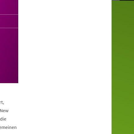
t,
 New
die
lgemeinen