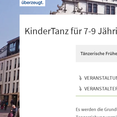
+
1
KinderTanz für 7-9 Jähr
Tänzerische Früh
VERANSTALTU
VERANSTALTE
Es werden die Grun
Veranstaltungsinformationen