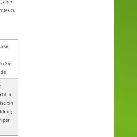
, aber
rntes zu
urse
en Sie
.de
:
ch! In
ise ein
eldung
n per