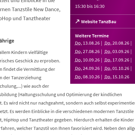
telt und Einblicke in die
15:30
bis
16:30
nen Tanzstile New Dance,
ipHop und Tanztheater
(Öffnet
Website TanzBau
in
einem
Weitere Termine
neuen
ährige
Do
,
13
.
08
.
26
Do
,
20
.
08
.
26
Tab)
Do
,
27
.
08
.
26
Do
,
03
.
09
.
26
allem Kindern vielfältige
Do
,
10
.
09
.
26
Do
,
17
.
09
.
26
risches Geschick zu erproben.
Do
,
24
.
09
.
26
Do
,
01
.
10
.
26
 findet die Vermittlung der
Do
,
08
.
10
.
26
Do
,
15
.
10
.
26
n der Tanzerziehung
ulung,...) wie auch der
bildung (Haltungsschulung und Optimierung der kindlichen
. Es wird nicht nur nachgeahmt, sondern auch selbst experimentier
tzt. Es werden Einblicke in die verschiedenen modernen Tanzstile
t, HipHop und Tanztheater gegeben. Hierdurch erhalten die Kinder 
erfahren, welcher Tanzstil von Ihnen favorisiert wird. Neben den al