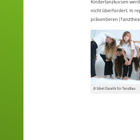
Kindertanzkursen werde
nicht überfordert. In r
präsentieren (Tanztheat
© Sibel Özcelik für TanzBau