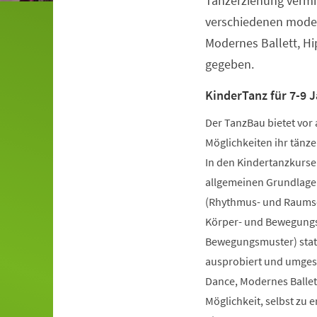
Tanzerziehung vermit
verschiedenen moder
Modernes Ballett, H
gegeben.
KinderTanz für 7-9 J
Der TanzBau bietet vor 
Möglichkeiten ihr tänze
In den Kindertanzkursen
allgemeinen Grundlage
(Rhythmus- und Raumsch
Körper- und Bewegungs
Bewegungsmuster) statt
ausprobiert und umgese
Dance, Modernes Ballet
Möglichkeit, selbst zu 