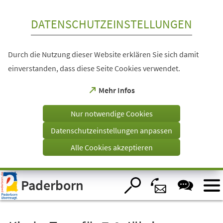
Inhalt anspringen
DATENSCHUTZEINSTELLUNGEN
Durch die Nutzung dieser Website erklären Sie sich damit
einverstanden, dass diese Seite Cookies verwendet.
(Öffnet
Mehr Infos
in
einem
Nur notwendige Cookies
neuen
Tab)
Datenschutzeinstellungen anpassen
Alle Cookies akzeptieren
Visuelle
Paderborn
Assistenzsoftware
öffnen.