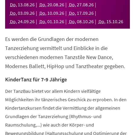
neuen
Do
,
13
.
08
.
26
Do
,
20
.
08
.
26
Do
,
27
.
08
.
26
Tab)
Do
,
03
.
09
.
26
Do
,
10
.
09
.
26
Do
,
17
.
09
.
26
Do
,
24
.
09
.
26
Do
,
01
.
10
.
26
Do
,
08
.
10
.
26
Do
,
15
.
10
.
26
Es werden die Grundlagen der modernen
Tanzerziehung vermittelt und Einblicke in die
verschiedenen modernen Tanzstile New Dance,
Modernes Ballett, HipHop und Tanztheater gegeben.
KinderTanz für 7-9 Jährige
Der TanzBau bietet vor allem Kindern vielfältige
Möglichkeiten ihr tänzerisches Geschick zu erproben. In den
Kindertanzkursen findet die Vermittlung der allgemeinen
Grundlagen der Tanzerziehung (Rhythmus- und
Raumschulung,...) wie auch der Körper- und
Bewegungsbildung (Haltungsschulung und Optimierung der