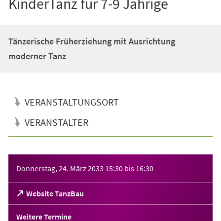
KinderTanz für 7-9 Jährige
Tänzerische Früherziehung mit Ausrichtung
moderner Tanz
VERANSTALTUNGSORT
VERANSTALTER
Veranstaltungsinformationen
Donnerstag, 24. März 2033
15:30
bis
16:30
(Öffnet
Website TanzBau
in
einem
Weitere Termine