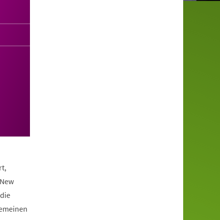
t,
 New
die
lgemeinen