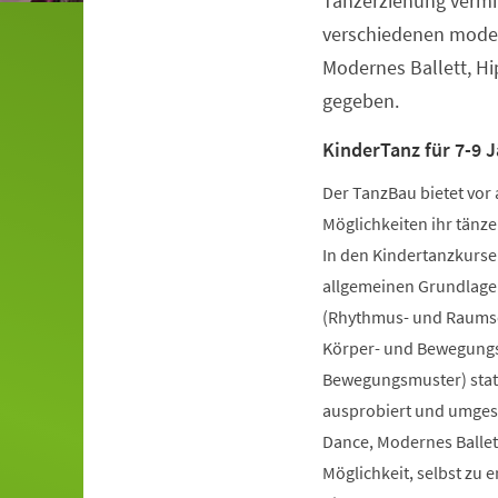
Tanzerziehung vermit
verschiedenen moder
Modernes Ballett, H
gegeben.
KinderTanz für 7-9 J
Der TanzBau bietet vor 
Möglichkeiten ihr tänze
In den Kindertanzkursen
allgemeinen Grundlage
(Rhythmus- und Raumsch
Körper- und Bewegungs
Bewegungsmuster) statt
ausprobiert und umgese
Dance, Modernes Ballet
Möglichkeit, selbst zu 