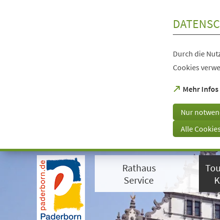
Inhalt anspringen
DATENSC
Durch die Nutz
Cookies verwe
(Öffnet
Mehr Infos
in
einem
Nur notwen
neuen
Tab)
Alle Cookie
Visuelle
Assistenzsoftware
Rathaus
Tou
öffnen.
Mit
Service
K
der
Tastatur
erreichbar
über
ALT