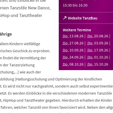
telt und Einblicke in die
15:30
bis
16:30
nen Tanzstile New Dance,
ipHop und Tanztheater
(Öffnet
Website TanzBau
in
einem
Weitere Termine
neuen
ährige
Do
,
13
.
08
.
26
Do
,
20
.
08
.
26
Tab)
Do
,
27
.
08
.
26
Do
,
03
.
09
.
26
allem Kindern vielfältige
Do
,
10
.
09
.
26
Do
,
17
.
09
.
26
risches Geschick zu erproben.
Do
,
24
.
09
.
26
Do
,
01
.
10
.
26
 findet die Vermittlung der
Do
,
08
.
10
.
26
Do
,
15
.
10
.
26
n der Tanzerziehung
ulung,...) wie auch der
bildung (Haltungsschulung und Optimierung der kindlichen
. Es wird nicht nur nachgeahmt, sondern auch selbst experimentier
tzt. Es werden Einblicke in die verschiedenen modernen Tanzstile
t, HipHop und Tanztheater gegeben. Hierdurch erhalten die Kinder 
erfahren, welcher Tanzstil von Ihnen favorisiert wird. Neben den al