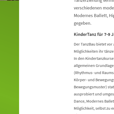
Tanzerziehung vermit
verschiedenen moder
Modernes Ballett, H
gegeben.
KinderTanz für 7-9 J
Der TanzBau bietet vor 
Möglichkeiten ihr tänze
In den Kindertanzkursen
allgemeinen Grundlage
(Rhythmus- und Raumsch
Körper- und Bewegungs
Bewegungsmuster) statt
ausprobiert und umgese
Dance, Modernes Ballet
Möglichkeit, selbst zu 