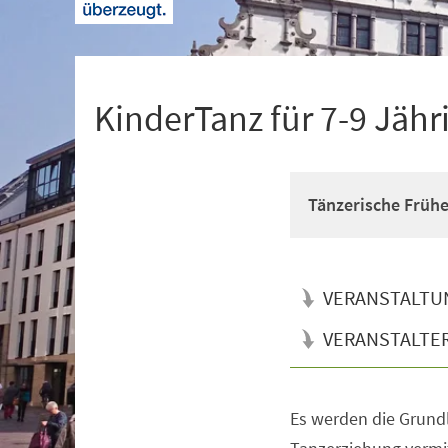
+
1
KinderTanz für 7-9 Jähr
Tänzerische Früh
VERANSTALTU
VERANSTALTE
Es werden die Grun
Veranstaltungsinformationen