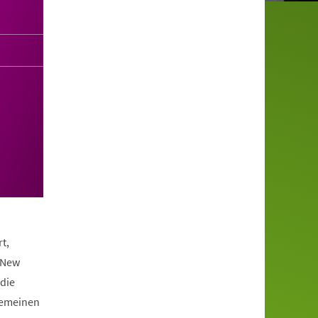
t,
 New
die
lgemeinen