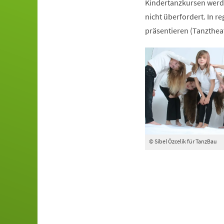
Kindertanzkursen werde
nicht überfordert. In r
präsentieren (Tanztheat
© Sibel Özcelik für TanzBau