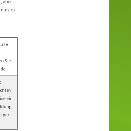
, aber
rntes zu
urse
en Sie
.de
:
ch! In
ise ein
eldung
n per