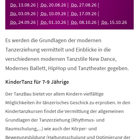
neuen
Do
,
13
.
08
.
26
Do
,
20
.
08
.
26
Do
,
27
.
08
.
26
Tab)
Do
,
03
.
09
.
26
Do
,
10
.
09
.
26
Do
,
17
.
09
.
26
Do
,
24
.
09
.
26
Do
,
01
.
10
.
26
Do
,
08
.
10
.
26
Do
,
15
.
10
.
26
Es werden die Grundlagen der modernen
Tanzerziehung vermittelt und Einblicke in die
verschiedenen modernen Tanzstile New Dance,
Modernes Ballett, HipHop und Tanztheater gegeben.
KinderTanz für 7-9 Jährige
Der TanzBau bietet vor allem Kindern vielfältige
Möglichkeiten ihr tänzerisches Geschick zu erproben. In den
Kindertanzkursen findet die Vermittlung der allgemeinen
Grundlagen der Tanzerziehung (Rhythmus- und
Raumschulung,...) wie auch der Körper- und
Bewegungsbildung (Haltungsschulung und Optimierung der