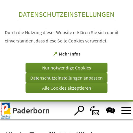
Inhalt anspringen
DATENSCHUTZEINSTELLUNGEN
Durch die Nutzung dieser Website erklären Sie sich damit
einverstanden, dass diese Seite Cookies verwendet.
(Öffnet
Mehr Infos
in
einem
Nur notwendige Cookies
neuen
Tab)
Datenschutzeinstellungen anpassen
Alle Cookies akzeptieren
Visuelle
Paderborn
Assistenzsoftware
öffnen.