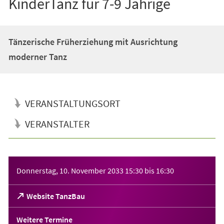
KinderTanz für 7-9 Jährige
Tänzerische Früherziehung mit Ausrichtung
moderner Tanz
VERANSTALTUNGSORT
VERANSTALTER
Veranstaltungsinformationen
Donnerstag, 10. November 2033
15:30
bis
16:30
(Öffnet
Website TanzBau
in
einem
Weitere Termine