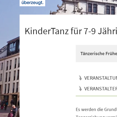
+
1
KinderTanz für 7-9 Jähr
Tänzerische Früh
VERANSTALTU
VERANSTALTE
Es werden die Grun
Veranstaltungsinformationen