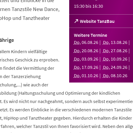
telt und Einblicke in die
15:30
bis
16:30
nen Tanzstile New Dance,
ipHop und Tanztheater
(Öffnet
Website TanzBau
in
einem
Weitere Termine
neuen
ährige
Do
,
06
.
08
.
26
Do
,
13
.
08
.
26
Tab)
Do
,
20
.
08
.
26
Do
,
27
.
08
.
26
allem Kindern vielfältige
Do
,
03
.
09
.
26
Do
,
10
.
09
.
26
risches Geschick zu erproben.
Do
,
17
.
09
.
26
Do
,
24
.
09
.
26
 findet die Vermittlung der
Do
,
01
.
10
.
26
Do
,
08
.
10
.
26
n der Tanzerziehung
ulung,...) wie auch der
bildung (Haltungsschulung und Optimierung der kindlichen
. Es wird nicht nur nachgeahmt, sondern auch selbst experimentier
tzt. Es werden Einblicke in die verschiedenen modernen Tanzstile
t, HipHop und Tanztheater gegeben. Hierdurch erhalten die Kinder 
erfahren, welcher Tanzstil von Ihnen favorisiert wird. Neben den al