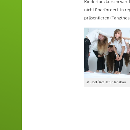
Kindertanzkursen werde
nicht überfordert. In r
präsentieren (Tanztheat
© Sibel Özcelik für TanzBau