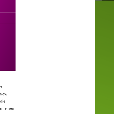
t,
 New
die
lgemeinen