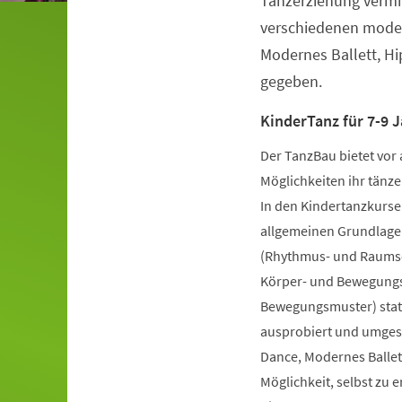
Tanzerziehung vermit
verschiedenen moder
Modernes Ballett, H
gegeben.
KinderTanz für 7-9 J
Der TanzBau bietet vor 
Möglichkeiten ihr tänze
In den Kindertanzkursen
allgemeinen Grundlage
(Rhythmus- und Raumsch
Körper- und Bewegungs
Bewegungsmuster) statt
ausprobiert und umgese
Dance, Modernes Ballet
Möglichkeit, selbst zu 