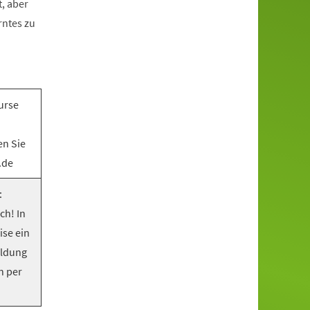
, aber
rntes zu
urse
en Sie
.de
:
ch! In
ise ein
eldung
n per