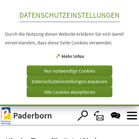
Inhalt anspringen
DATENSCHUTZEINSTELLUNGEN
Durch die Nutzung dieser Website erklären Sie sich damit
einverstanden, dass diese Seite Cookies verwendet.
(Öffnet
Mehr Infos
in
einem
Nur notwendige Cookies
neuen
Tab)
Datenschutzeinstellungen anpassen
Alle Cookies akzeptieren
Visuelle
Paderborn
Assistenzsoftware
öffnen.