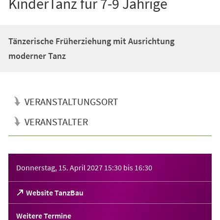
KinderTanz für 7-9 Jährige
Tänzerische Früherziehung mit Ausrichtung
moderner Tanz
VERANSTALTUNGSORT
VERANSTALTER
Veranstaltungsinformationen
Donnerstag, 15. April 2027
15:30
bis
16:30
(Öffnet
Website TanzBau
in
einem
Weitere Termine