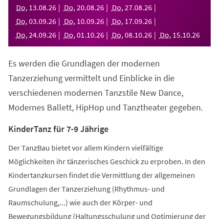
neuen
Do
,
13
.
08
.
26
Do
,
20
.
08
.
26
Do
,
27
.
08
.
26
Tab)
Do
,
03
.
09
.
26
Do
,
10
.
09
.
26
Do
,
17
.
09
.
26
Do
,
24
.
09
.
26
Do
,
01
.
10
.
26
Do
,
08
.
10
.
26
Do
,
15
.
10
.
26
Es werden die Grundlagen der modernen
Tanzerziehung vermittelt und Einblicke in die
verschiedenen modernen Tanzstile New Dance,
Modernes Ballett, HipHop und Tanztheater gegeben.
KinderTanz für 7-9 Jährige
Der TanzBau bietet vor allem Kindern vielfältige
Möglichkeiten ihr tänzerisches Geschick zu erproben. In den
Kindertanzkursen findet die Vermittlung der allgemeinen
Grundlagen der Tanzerziehung (Rhythmus- und
Raumschulung,...) wie auch der Körper- und
Bewegungsbildung (Haltungsschulung und Optimierung der